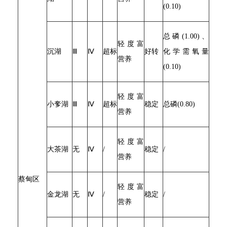
(0.10)
总磷(1.00)、
轻度富
沉湖
Ⅲ
Ⅳ
超标
好转
化学需氧量
营养
(0.10)
轻度富
小奓湖
Ⅲ
Ⅳ
超标
稳定
总磷(0.80)
营养
轻度富
大茶湖
无
Ⅳ
/
稳定
/
营养
蔡甸区
轻度富
金龙湖
无
Ⅳ
/
稳定
/
营养