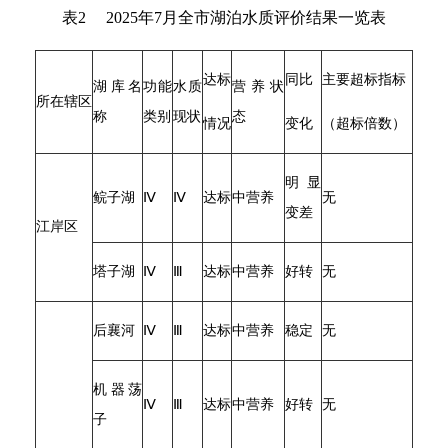
表2 2025年7月全市湖泊水质评价结果一览表
达标
同比
主要超标指标
湖库名
功能
水质
营养状
所在辖区
称
类别
现状
态
情况
变化
（超标倍数）
明显
鲩子湖
Ⅳ
Ⅳ
达标
中营养
无
变差
江岸区
塔子湖
Ⅳ
Ⅲ
达标
中营养
好转
无
后襄河
Ⅳ
Ⅲ
达标
中营养
稳定
无
机器荡
Ⅳ
Ⅲ
达标
中营养
好转
无
子