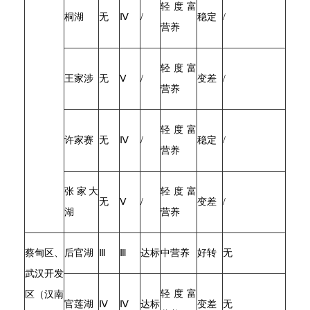
轻度富
桐湖
无
Ⅳ
/
稳定
/
营养
轻度富
王家涉
无
Ⅴ
/
变差
/
营养
轻度富
许家赛
无
Ⅳ
/
稳定
/
营养
张家大
轻度富
无
Ⅴ
/
变差
/
湖
营养
蔡甸区、
后官湖
Ⅲ
Ⅲ
达标
中营养
好转
无
武汉开发
轻度富
区（汉南
官莲湖
Ⅳ
Ⅳ
达标
变差
无