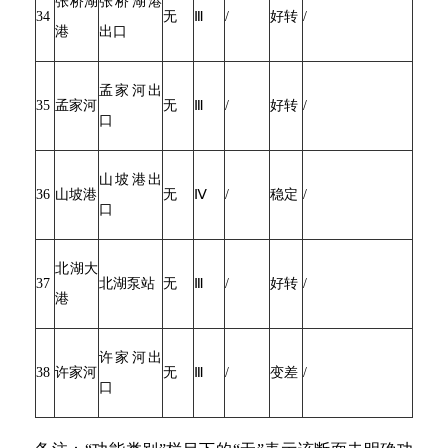
张桥湖
张桥湖港
34
无
Ⅲ
/
好转
/
港
出口
孟家河出
35
孟家河
无
Ⅲ
/
好转
/
口
山坡港出
36
山坡港
无
Ⅳ
/
稳定
/
口
北湖大
37
北湖泵站
无
Ⅲ
/
好转
/
港
许家河出
38
许家河
无
Ⅲ
/
变差
/
口