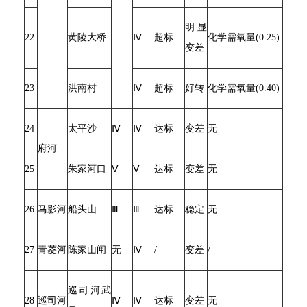
明显
22
黄陵大桥
Ⅳ
超标
化学需氧量(0.25)
变差
23
洪南村
Ⅳ
超标
好转
化学需氧量(0.40)
24
太平沙
Ⅳ
Ⅳ
达标
变差
无
府河
25
朱家河口
Ⅴ
Ⅴ
达标
变差
无
26
马影河
船头山
Ⅲ
Ⅲ
达标
稳定
无
27
青菱河
陈家山闸
无
Ⅳ
/
变差
/
巡司河武
28
巡司河
Ⅳ
Ⅳ
达标
变差
无