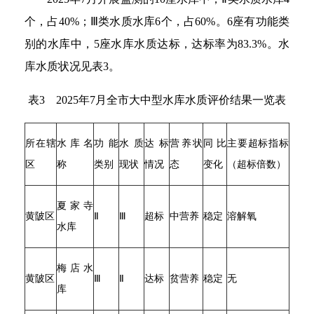
个，占40%；Ⅲ类水质水库6个，占60%。6座有功能类
别的水库中，5座水库水质达标，达标率为83.3%。水
库水质状况见表3。
表3 2025年7月全市大中型水库水质评价结果一览表
所在辖
水库名
功能
水质
达标
营养状
同比
主要超标指标
区
称
类别
现状
情况
态
变化
（超标倍数）
夏家寺
黄陂区
Ⅱ
Ⅲ
超标
中营养
稳定
溶解氧
水库
梅店水
黄陂区
Ⅲ
Ⅱ
达标
贫营养
稳定
无
库