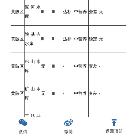
泥河水
黄陂区
Ⅲ
Ⅲ
达标
中营养
变差
无
库
院基寺
黄陂区
Ⅲ
Ⅱ
达标
中营养
稳定
无
水库
巴山水
黄陂区
无
Ⅲ
/
中营养
变差
/
库
矿山水
黄陂区
无
Ⅲ
/
中营养
变差
/
库
三姑井
黄陂区
无
Ⅲ
/
中营养
变差
/
水库