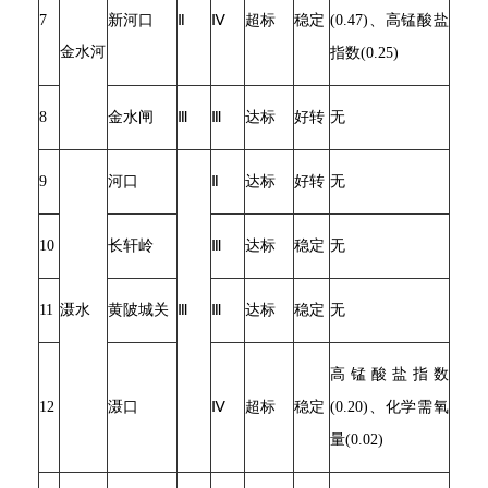
7
新河口
Ⅱ
Ⅳ
超标
稳定
(0.47)、高锰酸盐
金水河
指数(0.25)
8
金水闸
Ⅲ
Ⅲ
达标
好转
无
9
河口
Ⅱ
达标
好转
无
10
长轩岭
Ⅲ
达标
稳定
无
11
滠水
黄陂城关
Ⅲ
Ⅲ
达标
稳定
无
高锰酸盐指数
12
滠口
Ⅳ
超标
稳定
(0.20)、化学需氧
量(0.02)