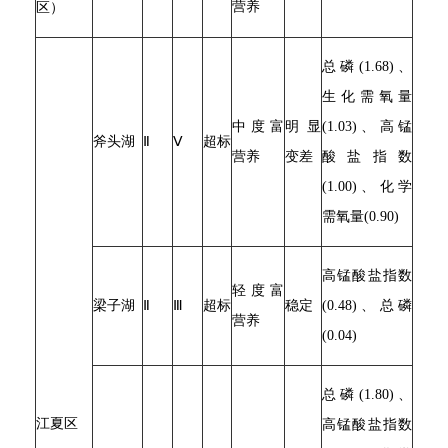
营养
区）
总磷(1.68)、
生化需氧量
中度富
明显
(1.03)、高锰
斧头湖
Ⅱ
Ⅴ
超标
营养
变差
酸盐指数
(1.00)、化学
需氧量(0.90)
高锰酸盐指数
轻度富
梁子湖
Ⅱ
Ⅲ
超标
稳定
(0.48)、总磷
营养
(0.04)
总磷(1.80)、
江夏区
高锰酸盐指数