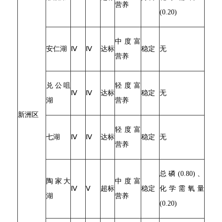
营养
(0.20)
中度富
安仁湖
Ⅳ
Ⅳ
达标
稳定
无
营养
兑公咀
轻度富
Ⅳ
Ⅳ
达标
稳定
无
湖
营养
新洲区
轻度富
七湖
Ⅳ
Ⅳ
达标
稳定
无
营养
总磷(0.80)、
陶家大
中度富
Ⅳ
Ⅴ
超标
稳定
化学需氧量
湖
营养
(0.20)