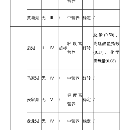
营养
黄塘湖
无
Ⅲ
/
中营养
稳定
/
总磷(0.50)、
轻度富
高锰酸盐指数
后湖
Ⅲ
Ⅳ
超标
好转
营养
(0.17)、化学
需氧量(0.08)
马家湖
无
Ⅳ
/
中营养
好转
/
轻度富
麦家湖
无
Ⅴ
/
稳定
/
营养
盘龙湖
无
Ⅳ
/
中营养
稳定
/