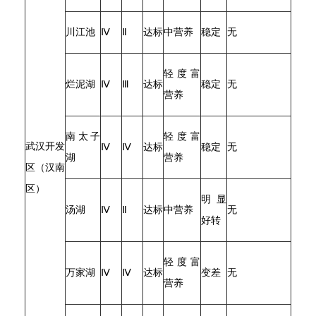
川江池
Ⅳ
Ⅱ
达标
中营养
稳定
无
轻度富
烂泥湖
Ⅳ
Ⅲ
达标
稳定
无
营养
南太子
轻度富
武汉开发
Ⅳ
Ⅳ
达标
稳定
无
湖
营养
区（汉南
区）
明显
汤湖
Ⅳ
Ⅱ
达标
中营养
无
好转
轻度富
万家湖
Ⅳ
Ⅳ
达标
变差
无
营养