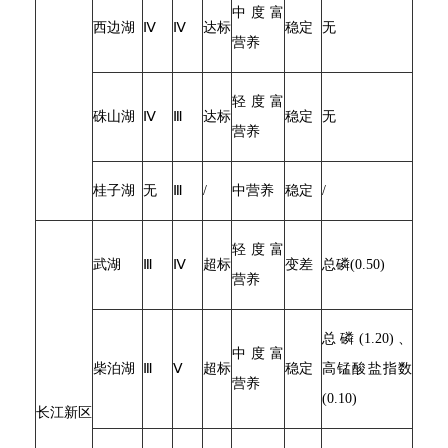
中度富
西边湖
Ⅳ
Ⅳ
达标
稳定
无
营养
轻度富
硃山湖
Ⅳ
Ⅲ
达标
稳定
无
营养
桂子湖
无
Ⅲ
/
中营养
稳定
/
轻度富
武湖
Ⅲ
Ⅳ
超标
变差
总磷(0.50)
营养
总磷(1.20)、
中度富
柴泊湖
Ⅲ
Ⅴ
超标
稳定
高锰酸盐指数
营养
(0.10)
长江新区