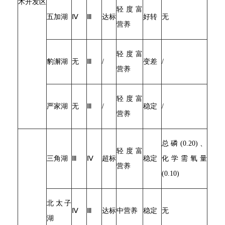
术开发区
轻度富
五加湖
Ⅳ
Ⅲ
达标
好转
无
营养
轻度富
豹澥湖
无
Ⅲ
/
变差
/
营养
轻度富
严家湖
无
Ⅲ
/
稳定
/
营养
总磷(0.20)、
轻度富
三角湖
Ⅲ
Ⅳ
超标
稳定
化学需氧量
营养
(0.10)
北太子
Ⅳ
Ⅲ
达标
中营养
稳定
无
湖