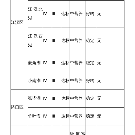
江汉北
Ⅳ
Ⅲ
达标
中营养
好转
无
湖
江汉区
江汉西
Ⅳ
Ⅲ
达标
中营养
稳定
无
湖
菱角湖
Ⅳ
Ⅲ
达标
中营养
稳定
无
小南湖
Ⅳ
Ⅲ
达标
中营养
好转
无
张毕湖
Ⅳ
Ⅲ
达标
中营养
稳定
无
硚口区
竹叶海
Ⅳ
Ⅲ
达标
中营养
稳定
无
轻度富