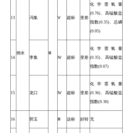
化学需氧量
(0.76)、高锰酸盐
13
冯集
Ⅴ
超标
变差
指数(0.35)、总磷
(0.05)
化学需氧量
倒水
Ⅲ
14
李集
Ⅳ
超标
变差
(0.35)、高锰酸盐
指数(0.07)
化学需氧量
15
龙口
Ⅳ
超标
变差
(0.36)、高锰酸盐
指数(0.30)
16
郭玉
Ⅲ
达标
好转
无