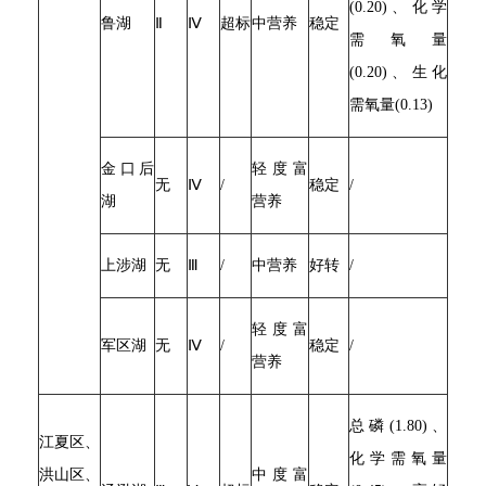
(0.20)、化学
鲁湖
Ⅱ
Ⅳ
超标
中营养
稳定
需氧量
(0.20)、生化
需氧量(0.13)
金口后
轻度富
无
Ⅳ
/
稳定
/
湖
营养
上涉湖
无
Ⅲ
/
中营养
好转
/
轻度富
军区湖
无
Ⅳ
/
稳定
/
营养
总磷(1.80)、
江夏区、
化学需氧量
洪山区、
中度富