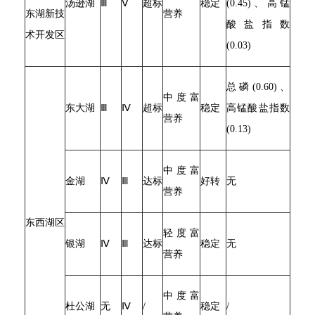
汤逊湖
Ⅲ
Ⅴ
超标
稳定
(0.45)、高锰
东湖新技
营养
酸盐指数
术开发区
(0.03)
总磷(0.60)、
中度富
东大湖
Ⅲ
Ⅳ
超标
稳定
高锰酸盐指数
营养
(0.13)
中度富
金湖
Ⅳ
Ⅲ
达标
好转
无
营养
东西湖区
轻度富
银湖
Ⅳ
Ⅲ
达标
稳定
无
营养
中度富
杜公湖
无
Ⅳ
/
稳定
/