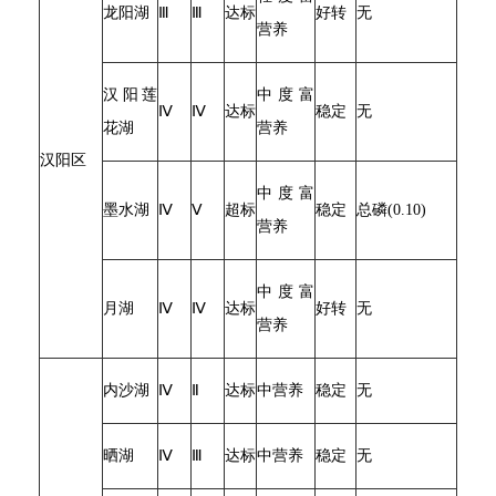
龙阳湖
Ⅲ
Ⅲ
达标
好转
无
营养
汉阳莲
中度富
Ⅳ
Ⅳ
达标
稳定
无
花湖
营养
汉阳区
中度富
墨水湖
Ⅳ
Ⅴ
超标
稳定
总磷(0.10)
营养
中度富
月湖
Ⅳ
Ⅳ
达标
好转
无
营养
内沙湖
Ⅳ
Ⅱ
达标
中营养
稳定
无
晒湖
Ⅳ
Ⅲ
达标
中营养
稳定
无