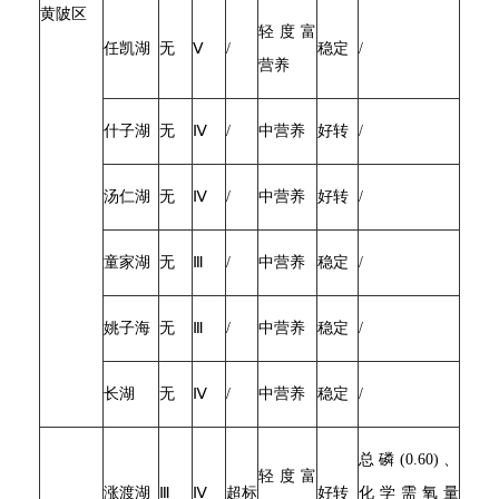
黄陂区
轻度富
任凯湖
无
Ⅴ
/
稳定
/
营养
什子湖
无
Ⅳ
/
中营养
好转
/
汤仁湖
无
Ⅳ
/
中营养
好转
/
童家湖
无
Ⅲ
/
中营养
稳定
/
姚子海
无
Ⅲ
/
中营养
稳定
/
长湖
无
Ⅳ
/
中营养
稳定
/
总磷(0.60)、
轻度富
涨渡湖
Ⅲ
Ⅳ
超标
好转
化学需氧量