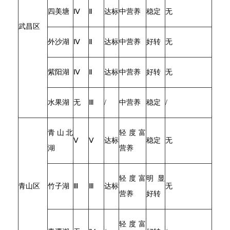
四美塘
Ⅳ
Ⅱ
达标
中营养
稳定
无
武昌区
外沙湖
Ⅳ
Ⅱ
达标
中营养
好转
无
紫阳湖
Ⅳ
Ⅱ
达标
中营养
好转
无
水果湖
无
Ⅲ
/
中营养
稳定
/
青山北
轻度富
Ⅴ
Ⅴ
达标
稳定
无
湖
营养
轻度富
明显
青山区
竹子湖
Ⅲ
Ⅲ
达标
无
营养
好转
轻度富