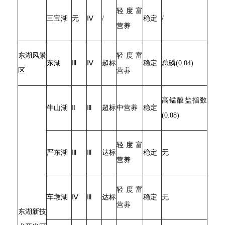
轻度富
三宝湖
无
Ⅳ
/
稳定
/
营养
东湖风景
轻度富
东湖
Ⅲ
Ⅳ
超标
稳定
总磷(0.04)
区
营养
高锰酸盐指数
牛山湖
Ⅱ
Ⅲ
超标
中营养
稳定
(0.08)
轻度富
严东湖
Ⅲ
Ⅲ
达标
稳定
无
营养
轻度富
车墩湖
Ⅳ
Ⅲ
达标
稳定
无
营养
东湖新技