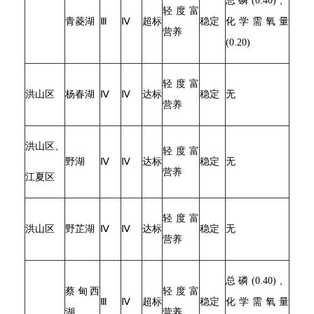
总磷(0.40)、
轻度富
青菱湖
Ⅲ
Ⅳ
超标
稳定
化学需氧量
营养
(0.20)
轻度富
洪山区
杨春湖
Ⅳ
Ⅳ
达标
稳定
无
营养
洪山区、
轻度富
野湖
Ⅳ
Ⅳ
达标
稳定
无
营养
江夏区
轻度富
洪山区
野芷湖
Ⅳ
Ⅳ
达标
稳定
无
营养
总磷(0.40)、
蔡甸西
轻度富
Ⅲ
Ⅳ
超标
稳定
化学需氧量
湖
营养