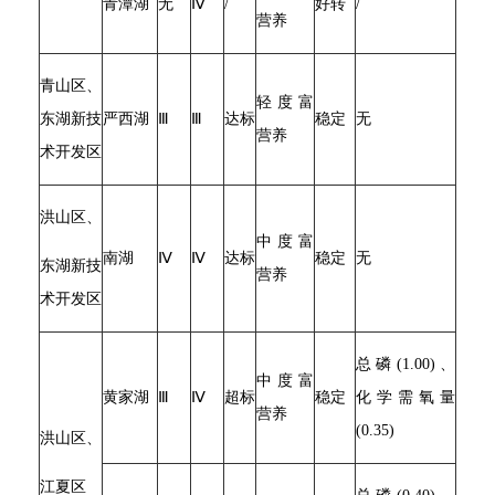
青潭湖
无
Ⅳ
/
好转
/
营养
青山区、
轻度富
东湖新技
严西湖
Ⅲ
Ⅲ
达标
稳定
无
营养
术开发区
洪山区、
中度富
南湖
Ⅳ
Ⅳ
达标
稳定
无
东湖新技
营养
术开发区
总磷(1.00)、
中度富
黄家湖
Ⅲ
Ⅳ
超标
稳定
化学需氧量
营养
(0.35)
洪山区、
江夏区