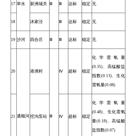
17
举水
新洲城关
Ⅲ
Ⅲ
达标
稳定
无
18
沐家泾
Ⅲ
达标
稳定
无
19
沙河
四合庄
Ⅲ
Ⅲ
达标
稳定
无
化学需氧量
(0.35)、高锰酸盐
20
港洲村
Ⅳ
超标
稳定
指数(0.13)、生化
需氧量(0.08)
化学需氧量
(0.48)、生化需氧
通顺河
Ⅲ
21
挖沟泵站
Ⅳ
超标
稳定
量(0.18)、高锰酸
盐指数(0.07)