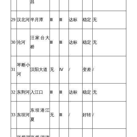
昌
29
汉北河
半月潭
Ⅲ
Ⅲ
达标
稳定
无
汪家台大
30
沦河
Ⅲ
Ⅲ
达标
稳定
无
桥
琴断小
31
汉阳大道
无
Ⅳ
/
变差
/
河
32
东荆河
入江口
Ⅲ
Ⅲ
达标
稳定
无
东坝港江
33
东坝河
无
Ⅲ
/
好转
/
夏