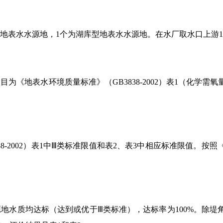
型地表水水源地，1个为湖库型地表水水源地。在水厂取水口上游1
《地表水环境质量标准》（GB3838-2002）表1（化学需氧
8-2002）表1中Ⅲ类标准限值和表2、表3中相应标准限值。按照
源地水质均达标（达到或优于Ⅲ类标准），达标率为100%。除