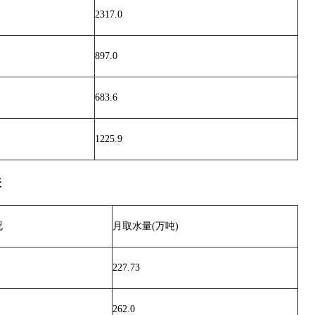
2317.0
897.0
683.6
1225.9
表
况
月取水量(万吨)
227.73
262.0