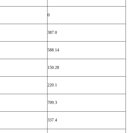
0
387.0
588.14
150.28
220.1
709.3
337.4