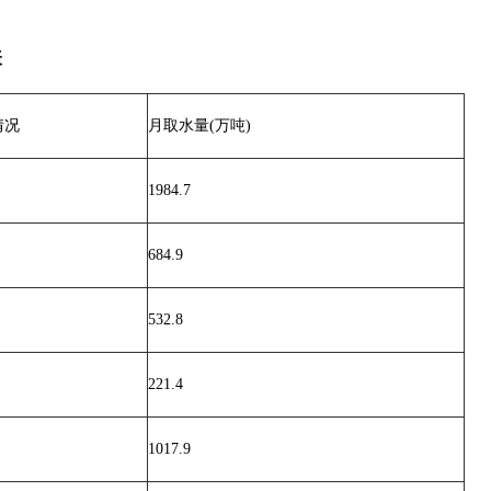
表
情况
月取水量(万吨)
1984.7
684.9
532.8
221.4
1017.9