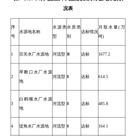
况表
序
水源类
水质类
月取水量(万
水源地名称
达标情况
号
型
别
吨)
1
宗关水厂水源地
河流型
Ⅲ
达标
1677.2
琴断口水厂水源
2
河流型
Ⅱ
达标
614.5
地
白鹤嘴水厂水源
3
河流型
Ⅱ
达标
485.8
地
4
堤角水厂水源地
河流型
Ⅱ
达标
164.1