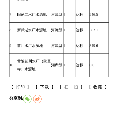
7
阳逻二水厂水源地
河流型
Ⅱ
达标
246.5
8
新武湖水厂水源地
河流型
Ⅱ
达标
562.1
9
前川水厂水源地
河流型
Ⅱ
达标
349.6
黄陂前川水厂（院基
10
湖库型
Ⅱ
达标
0.0
寺）水源地
【 打印 】
【 下载 】
【 扫一扫 】
【 收藏 】
分享到: