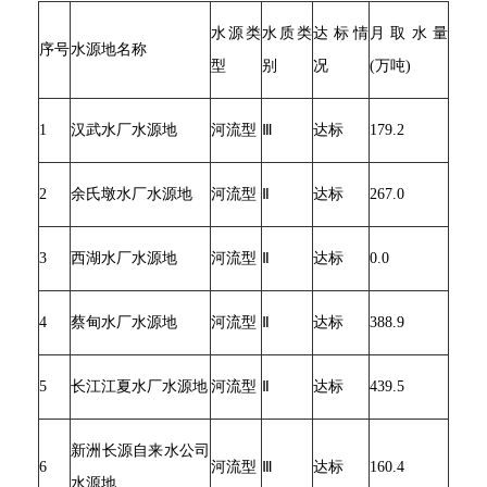
水源类
水质类
达标情
月取水量
序号
水源地名称
型
别
况
(万吨)
1
汉武水厂水源地
河流型
Ⅲ
达标
179.2
2
余氏墩水厂水源地
河流型
Ⅱ
达标
267.0
3
西湖水厂水源地
河流型
Ⅱ
达标
0.0
4
蔡甸水厂水源地
河流型
Ⅱ
达标
388.9
5
长江江夏水厂水源地
河流型
Ⅱ
达标
439.5
新洲长源自来水公司
6
河流型
Ⅲ
达标
160.4
水源地