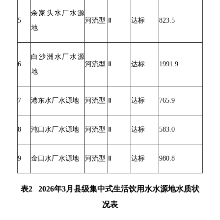
余家头水厂水源
5
河流型
Ⅱ
达标
823.5
地
白沙洲水厂水源
6
河流型
Ⅱ
达标
1991.9
地
7
港东水厂水源地
河流型
Ⅱ
达标
765.9
8
沌口水厂水源地
河流型
Ⅱ
达标
583.0
9
金口水厂水源地
河流型
Ⅱ
达标
980.8
表2 2026年3月县级集中式生活饮用水水源地水质状
况表