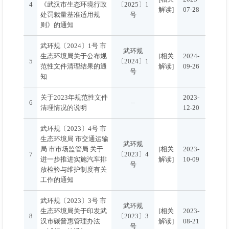
4
《武汉市生态环境行政
〔2025〕1
解读]
07-28
处罚裁量基准适用规
号
则》的通知
武环规〔2024〕1号 市
武环规
生态环境局关于公布规
[相关
2024-
5
〔2024〕1
范性文件清理结果的通
解读]
09-26
号
知
关于2023年规范性文件
2023-
6
--
清理情况的说明
12-20
武环规〔2023〕4号 市
生态环境局 市交通运输
武环规
局 市市场监管局 关于
[相关
2023-
7
〔2023〕4
进一步推进实施汽车排
解读]
10-09
号
放检验与维护制度有关
工作的通知
武环规〔2023〕3号 市
武环规
生态环境局关于印发武
[相关
2023-
8
〔2023〕3
汉市碳普惠管理办法
解读]
08-21
号