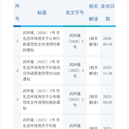
序
相关
发布日
标题
发文字号
号
解读
期
武环规〔2026〕1号 市
武环规
生态环境局关于公布行
[相关
2026-
1
〔2026〕1
政规范性文件清理结果
解读]
06-18
号
的通知
武环规〔2025〕3号 市
武环规
生态环境局关于印发武
[相关
2025-
2
〔2025〕3
汉市碳普惠管理办法的
解读]
11-20
号
通知
武环规〔2025〕2号 市
武环规
生态环境局关于公布规
[相关
2025-
3
〔2025〕2
范性文件清理结果的通
解读]
09-05
号
知
武环规〔2025〕1号 市
生态环境局关于印发
武环规
[相关
2025-