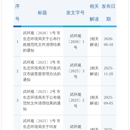
序
相关
发布日
标题
发文字号
号
解读
期
武环规〔2026〕1号 市
武环规
生态环境局关于公布行
[相关
2026-
1
〔2026〕1
政规范性文件清理结果
解读]
06-18
号
的通知
武环规〔2025〕3号 市
武环规
生态环境局关于印发武
[相关
2025-
2
〔2025〕3
汉市碳普惠管理办法的
解读]
11-20
号
通知
武环规〔2025〕2号 市
武环规
生态环境局关于公布规
[相关
2025-
3
〔2025〕2
范性文件清理结果的通
解读]
09-05
号
知
武环规〔2025〕1号 市
生态环境局关于印发
武环规
[相关
2025-