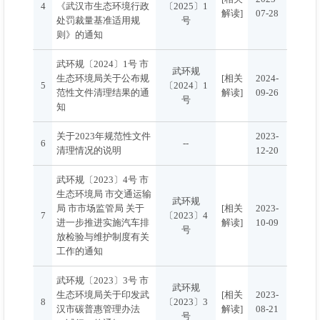
4
《武汉市生态环境行政
〔2025〕1
解读]
07-28
处罚裁量基准适用规
号
则》的通知
武环规〔2024〕1号 市
武环规
生态环境局关于公布规
[相关
2024-
5
〔2024〕1
范性文件清理结果的通
解读]
09-26
号
知
关于2023年规范性文件
2023-
6
--
清理情况的说明
12-20
武环规〔2023〕4号 市
生态环境局 市交通运输
武环规
局 市市场监管局 关于
[相关
2023-
7
〔2023〕4
进一步推进实施汽车排
解读]
10-09
号
放检验与维护制度有关
工作的通知
武环规〔2023〕3号 市
武环规
生态环境局关于印发武
[相关
2023-
8
〔2023〕3
汉市碳普惠管理办法
解读]
08-21
号