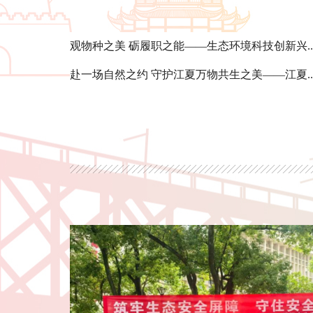
观物种之美 砺履职之能——生态环境科技创新兴..
赴一场自然之约 守护江夏万物共生之美——江夏..
从“濒危物种”到“城市吉祥物”
重塑全球生物多样性保护新叙事
2026年4月8日，武汉市第十五届人大
议表决通过决定，正式确立长江江豚为武汉
由此成为全国首个以地方人大决定形式确立
安全低碳齐宣传 法典知
城市，标志着江豚保护从行政推动、科研支
询日暨节能降碳周集中
护与城市文化认同的新阶段。
这不仅是武汉赋予江豚的“城市居民”新