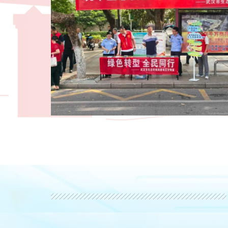
起一座生态文明丰碑。江豚与江城因江而生
安全生产与绿色低碳，一个
兼具历史厚度、当代审美与跨文化传播优势
高质量发展的重要支撑。6
播不可替代的核心城市名片。
月”和“全国节能低碳宣传
湖北省生态环境厅二级巡视员田啟致辞，
水平台开展集中宣传活动，
五五”期间，继续发挥国家中心城市引领作用
社会化参与、国际化传播上先行先试，为全
供更多“武汉经验”。