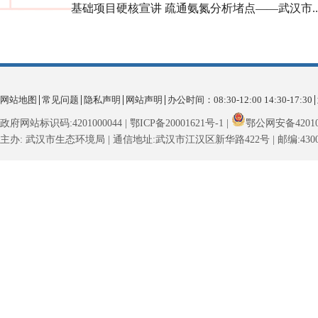
基础项目硬核宣讲 疏通氨氮分析堵点——武汉市..
自2017年以来，生态环境部联合有关部
境监测、城市污水处理、生活垃圾处理、危
网站地图
常见问题
隐私声明
网站声明
办公时间：08:30-12:00 14:30-17:30
子产品处理，以及石化、电力、钢铁、建材
众开放。目前全国开放单位总数达2512家，
政府网站标识码:4201000044 | 鄂ICP备20001621号-1 |
鄂公网安备420103
主办: 武汉市生态环境局 | 通信地址:武汉市江汉区新华路422号 | 邮编:4300
参访公众超2.8亿人次，取得良好成效。今年
依托法治化、IP化的双重赋能，武汉持
入开放行列，设施开放“朋友圈”进一步扩大
文化软实力，让江豚从水中的珍稀物种“游”
启动仪式上，湖北、甘肃、宁波等地方
落，成为武汉国际交往的“生态名片”。
食品、石化、医药、废弃电子等行业代表性
绿色转型实践进行了经验交流。现场还视频
示设施开放情况。启动仪式后，代表分组前
花啤酒、湖北达能公司现场观摩环保设施开
宣传教育司、生态环境部宣传教育中心、湖
汉市生态环境局相关负责同志，全国部分省