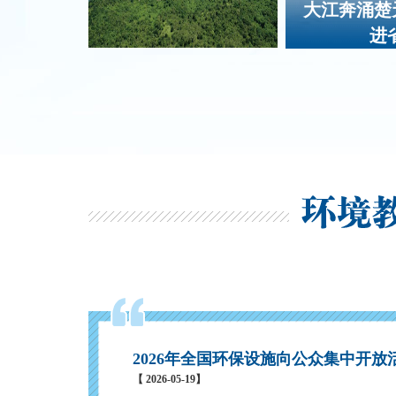
大江奔涌楚
划（2025—2035年）》进行了解读。该规
进
四大片区、十二个优先区域”的生物多样性保
江豚保护列为29项优先行动之一。
万物共生皆诗意，万千飞鸟绘江城。武
2026年全国环保设施向公众集中开
局长柯艳山发布2025年鸟类监测年报，进一
【 2026-05-19】