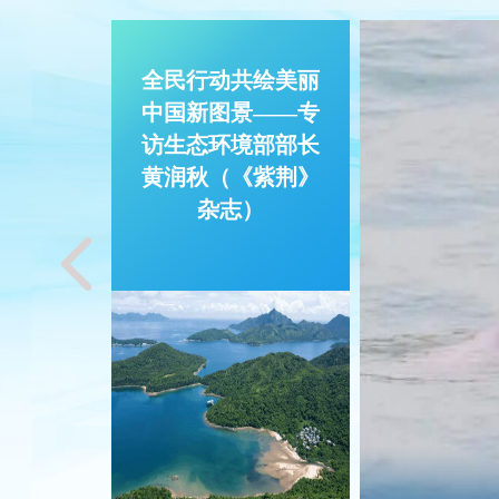
中国科学院水生生物研究所副所长徐军
水生生物多样性研究和保护方面的工作，包括
全民行动共绘美丽
渔”政策实施，建立长江江豚繁育群体，持续
中国新图景——专
护技术等。
访生态环境部部长
黄润秋（《紫荆》
杂志）
| 关于深
美丽中国，
者”系列活
作方案
武汉市生态环境局副局长罗巍对《武汉