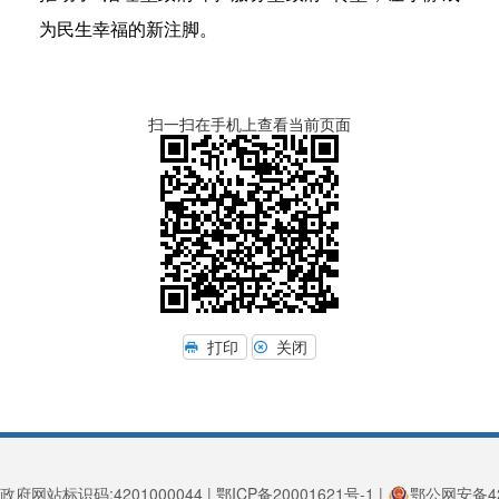
为民生幸福的新注脚。
扫一扫在手机上查看当前页面
打印
关闭
政府网站标识码:4201000044 | 鄂ICP备20001621号-1 |
鄂公网安备420