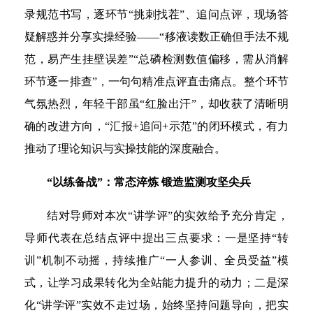
录规范书写，逐环节“挑刺找茬”、追问点评，现场答
疑解惑并分享实操经验——“移液读数正确但手法不规
范，易产生挂壁误差”“总磷检测数值偏移，需从消解
环节逐一排查”，一句句精准点评直击痛点。整个环节
气氛热烈，年轻干部虽“红脸出汗”，却收获了清晰明
确的改进方向，“汇报+追问+示范”的闭环模式，有力
推动了理论知识与实操技能的深度融合。
“以练备战”：常态淬炼 锻造监测攻坚尖兵
结对导师对本次“讲学评”的实效给予充分肯定，
导师代表在总结点评中提出三点要求：一是坚持“转
训”机制不动摇，持续推广“一人参训、全员受益”模
式，让学习成果转化为全站能力提升的动力；二是深
化“讲学评”实效不走过场，始终坚持问题导向，把实