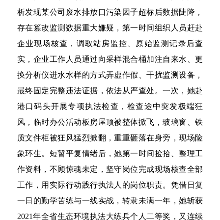
析发现某公司废水排放口污染因子超标后数据陡降，
存在篡改监测数据重大嫌疑，第一时间组织人员赶赴
企业现场核查，调取站房监控、原始监测记录后查
实，企业工作人员通过向采样混合桶加注自来水、更
换分析仪进水水样的方式弄虚作假、干扰监测设备，
最终固定完整违法证据，依法从严查处。一次，她赴
港口码头开展专项执法检查，检查途中突发极端狂
风，临时办公活动板房屋顶被整体掀飞，玻璃窗、铁
质文件柜被狂风猛烈掀翻，重重砸落在身旁，现场险
象环生。短暂平复情绪后，她第一时间捡拾、整理工
作资料，不顾惊魂未定，坚守岗位完成现场核查全部
工作，用实际行动践行执法人的岗位职责。凭借日复
一日的勤学苦练与一线实战，转隶未满一年，她斩获
2021年全省生态环境执法大练兵个人二等奖，又连续