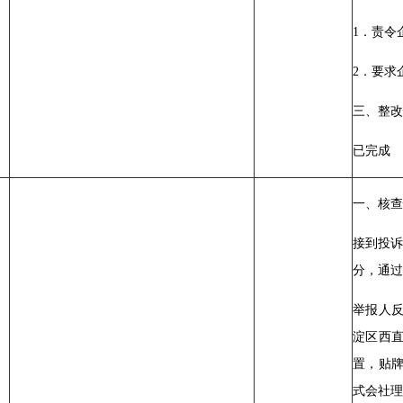
1．责令
2．要求
三、整改
已完成
一、核查
接到投诉
分，通过
举报人
淀区西直
置，贴
式会社理