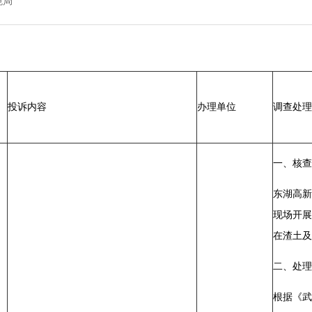
境局
投诉内容
办理单位
调查处理
一、核查
东湖高新
现场开
在渣土及
二、处理
根据《