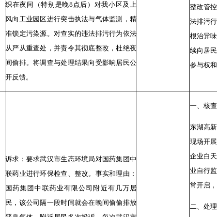
织在夜间（特别是晚8点后）对我小区及上
整改管
风向工业园区进行突击执法与气体监测，精
法排污
准锁定污染源。对查实的违法排污行为依法
根治异
从严从重查处，并责令其彻底整改，杜绝夜
续向居
间偷排。将调查与处理结果向受影响居民公
参与权和
开反馈。
一、核查
东湖高新
现场开
企业白
诉求：要求武汉市生态环境局对国药集团中
业自行
联药业进行环保检查、整改。事实和理由：
常开启，
国药集团中联药业有限公司附近有几万居
民，该公司隔一段时间就会在晚间偷偷排放
二、处理