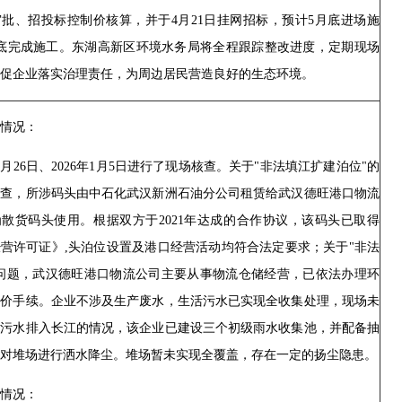
批、招投标控制价核算，并于4月21日挂网招标，预计5月底进场施
月底完成施工。东湖高新区环境水务局将全程跟踪整改进度，定期现场
促企业落实治理责任，为周边居民营造良好的生态环境。
情况：
年12月26日、2026年1月5日进行了现场核查。关于"非法填江扩建泊位"的
经查，所涉码头由中石化武汉新洲石油分公司租赁给武汉德旺港口物流
散货码头使用。根据双方于2021年达成的合作协议，该码头已取得
营许可证》,头泊位设置及港口经营活动均符合法定要求；关于"非法
的问题，武汉德旺港口物流公司主要从事物流仓储经营，已依法办理环
评价手续。企业不涉及生产废水，生活污水已实现全收集处理，现场未
活污水排入长江的情况，该企业已建设三个初级雨水收集池，并配备抽
对堆场进行洒水降尘。堆场暂未实现全覆盖，存在一定的扬尘隐患。
情况：