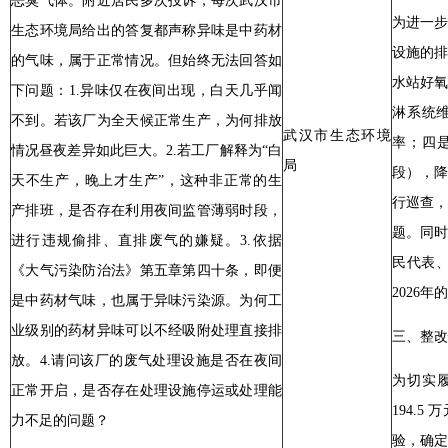
恶臭气体。附近居民多次投诉，每次武汉市
为进一
生态环境局给出的答复都声称异味是中药材
设施的
的气味，属于正常情况。但始终无法回答如
水站好
下问题：1.异味仅在夜间出现，白天几乎闻
淋系统
不到。若该厂为全天候正常生产，为何排放
武汉市生态环境
率；四
情况昼夜差异如此巨大。2.若工厂解释为“白
局
段），
天不生产，晚上才生产”，这种非正常的生
行巡查
产排班，是否存在利用夜间监管薄弱时段，
题。同时
进行违规偷排、直排废气的嫌疑。3.依据
民代表
《大气污染防治法》第五章第四十条，即便
2026
是中药材气味，也属于异味污染源。为何工
业级别的药材异味可以不经吸附处理直接排
三、整改
放。4.请问该厂的废气处理设施是否在夜间
为切实
正常开启，是否存在处理设施停运或处理能
194.
力不足的问题？
验，确