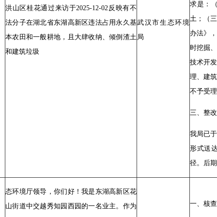
求是：
洪山区桂花通过来访于2025-12-02反映有不
土；（
法分子在湖北省东湖高新区违法占用永久基
武汉市生态环境
办法》
本农田和一般耕地，且大肆收纳、倾倒渣土
局
时挖掘
和建筑垃圾
技术开
理、建
不予受理
三、整改
我局已于
形式送
径。后期
态环境厅领导，你们好！我是东湖高新区花
一、核查
山街道中交越秀知园西园的一名业主。作为