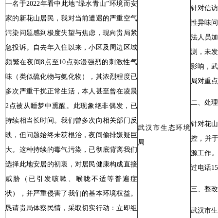
一名于2022年看中此地“绿水青山”环境而安
针对信访
家的新花山居民，我对当前遭遇的严重空气
性异味
污染问题感到极度失望与焦虑，现向贵局紧
法人员
急投诉。自去年入住以来，小区及周边区域
测，未发
频繁在夜间8点至10点弥漫强烈的刺激性气
影响，
味（类似硫化物与氨化物），其浓烈程度已
局对重点
多次严重干扰正常生活，本人甚至曾在凌晨
二、处理
2点被从睡梦中熏醒。此现象绝非偶发，已
持续相当长时间。我们曾多次向相关部门反
针对花
武汉市生态环境
映，但问题始终未获根治，夜间偷排嫌疑巨
控，并于
局
大。这种持续的毒气污染，已彻底背离我们
源工作。
选择此地安居的初衷，对居民健康构成直接
过电话15
威胁（已引发咳嗽、喉咙不适等普遍症
三、整改
状），并严重侵害了我们的基本环境权益。
恳请贵局体察民情，采取切实行动：立即组
武汉市