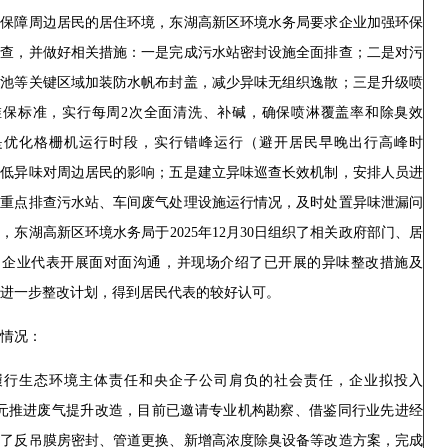
步保障周边居民的居住环境，东湖高新区环境水务局要求企业加强环保
排查，并做好相关措施：一是完成污水站密封设施全面排查；二是对污
氧池等关键区域加装防水帆布封盖，减少异味无组织逸散；三是升级喷
维保标准，实行每周2次全面清洗、补碱，确保喷淋覆盖率和除臭效
是优化格栅机运行时段，实行错峰运行（避开居民早晚出行高峰时
降低异味对周边居民的影响；五是建立异味巡查长效机制，安排人员进
，重点排查污水站、车间废气处理设施运行情况，及时处置异味泄漏问
，东湖高新区环境水务局于2025年12月30日组织了相关政府部门、居
、企业代表开展面对面沟通，并现场介绍了已开展的异味整改措施及
年的进一步整改计划，得到居民代表的较好认可。
情况：
履行生态环境主体责任和央企子公司肩负的社会责任，企业拟投入
5 万元推进废气提升改造，目前已邀请专业机构勘察、借鉴同行业先进经
定了反吊膜房密封、管道更换、新增高浓度除臭设备等改造方案，完成