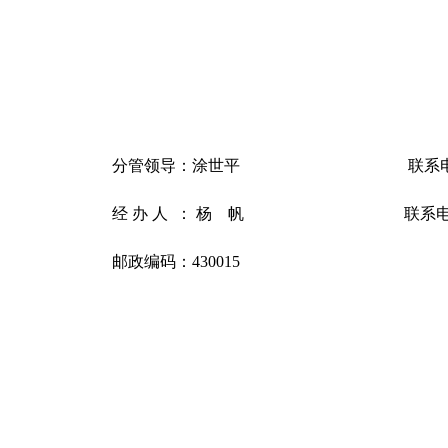
分管领导：涂世平
联系
经 办 人 ： 杨 帆
联系
邮政编码：430015