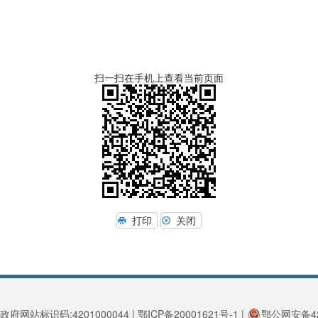
扫一扫在手机上查看当前页面
打印
关闭
政府网站标识码:4201000044 | 鄂ICP备20001621号-1 |
鄂公网安备420