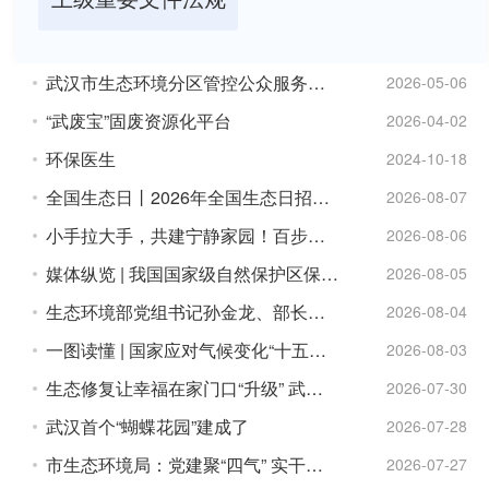
武汉市生态环境分区管控公众服务平台（公测版）
2026-05-06
“武废宝”固废资源化平台
2026-04-02
环保医生
2024-10-18
全国生态日丨2026年全国生态日招贴画来了！
2026-08-07
小手拉大手，共建宁静家园！百步亭这场噪声科普课开到了居民家门口
2026-08-06
媒体纵览 | 我国国家级自然保护区保护成效显著（中国新闻网）
2026-08-05
生态环境部党组书记孙金龙、部长黄润秋在《瞭望》发表署名文章《擘画“十五五”生态环境保...
2026-08-04
一图读懂 | 国家应对气候变化“十五五”规划
2026-08-03
生态修复让幸福在家门口“升级” 武汉打造“两山”城市更新样本
2026-07-30
武汉首个“蝴蝶花园”建成了
2026-07-28
市生态环境局：党建聚“四气” 实干护江城——以“四气”精神赋能美丽武汉建设
2026-07-27