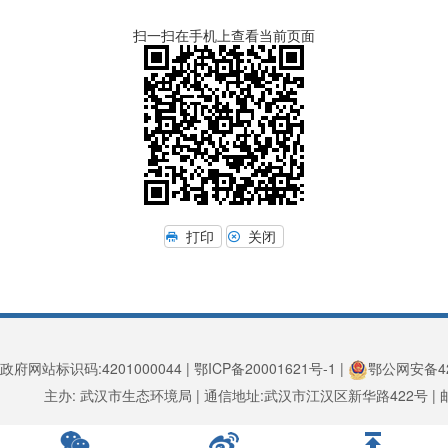
扫一扫在手机上查看当前页面
打印
关闭
政府网站标识码:4201000044 | 鄂ICP备20001621号-1 |
鄂公网安备420
主办: 武汉市生态环境局 | 通信地址:武汉市江汉区新华路422号 | 邮编