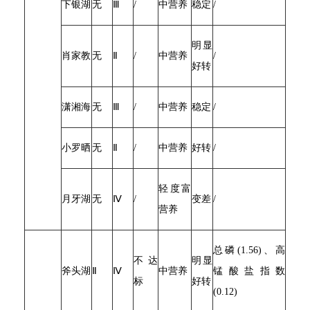
下银湖
无
Ⅲ
/
中营养
稳定
/
明显
肖家教
无
Ⅱ
/
中营养
/
好转
潇湘海
无
Ⅲ
/
中营养
稳定
/
小罗晒
无
Ⅱ
/
中营养
好转
/
轻度富
月牙湖
无
Ⅳ
/
变差
/
营养
总磷(1.56)、高
不达
明显
斧头湖
Ⅱ
Ⅳ
中营养
锰酸盐指数
标
好转
(0.12)