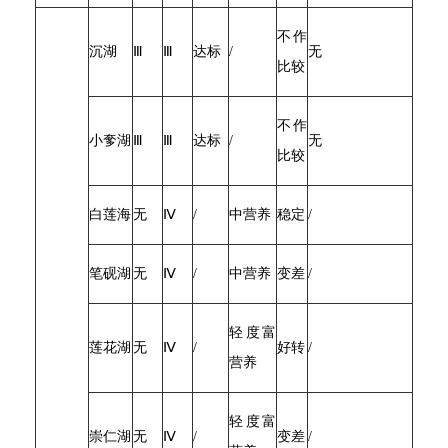
不作
沉湖
Ⅲ
Ⅲ
达标
/
无
比较
不作
小奓湖
Ⅲ
Ⅲ
达标
/
无
比较
白莲海
无
Ⅳ
/
中营养
稳定
/
笔砚湖
无
Ⅳ
/
中营养
变差
/
轻度富
莲花湖
无
Ⅳ
/
好转
/
营养
轻度富
崇仁湖
无
Ⅳ
/
变差
/