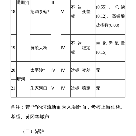
通顺河
Ⅲ
不达
(0.55)、总磷
18
挖沟泵站*
Ⅴ
变差
标
(0.12)、高锰酸
盐指数(0.08)
不达
生化需氧量
19
黄陵大桥
Ⅳ
稳定
标
(0.15)
20
太平沙*
Ⅳ
Ⅳ
达标
变差
无
府河
21
朱家河口
Ⅴ
Ⅳ
达标
稳定
无
备注：带“*”的河流断面为入境断面，考核上游仙桃、
孝感、黄冈等城市。
（二）湖泊