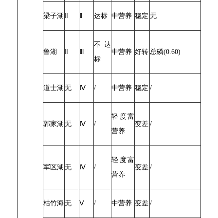
梁子湖
Ⅱ
Ⅱ
达标
中营养
稳定
无
不达
鲁湖
Ⅱ
Ⅲ
中营养
好转
总磷(0.60)
标
道士湖
无
Ⅳ
/
中营养
稳定
/
轻度富
郭家湖
无
Ⅳ
/
变差
/
营养
轻度富
军区湖
无
Ⅳ
/
变差
/
营养
枯竹海
无
Ⅴ
/
中营养
变差
/