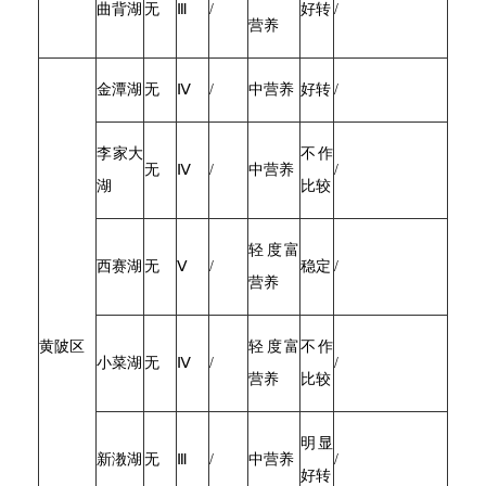
曲背湖
无
Ⅲ
/
好转
/
营养
金潭湖
无
Ⅳ
/
中营养
好转
/
李家大
不作
无
Ⅳ
/
中营养
/
湖
比较
轻度富
西赛湖
无
Ⅴ
/
稳定
/
营养
黄陂区
轻度富
不作
小菜湖
无
Ⅳ
/
/
营养
比较
明显
新漖湖
无
Ⅲ
/
中营养
/
好转