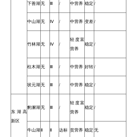
下善湖
无
Ⅲ
/
中营养
稳定
/
中山湖
无
Ⅳ
/
中营养
变差
/
轻度富
竹林湖
无
Ⅳ
/
稳定
/
营养
柱木湖
无
Ⅲ
/
中营养
好转
/
状元湖
无
Ⅲ
/
中营养
稳定
/
轻度富
豹澥湖
无
Ⅲ
/
稳定
/
东湖高
营养
新区
牛山湖
Ⅱ
Ⅱ
达标
贫营养
稳定
无