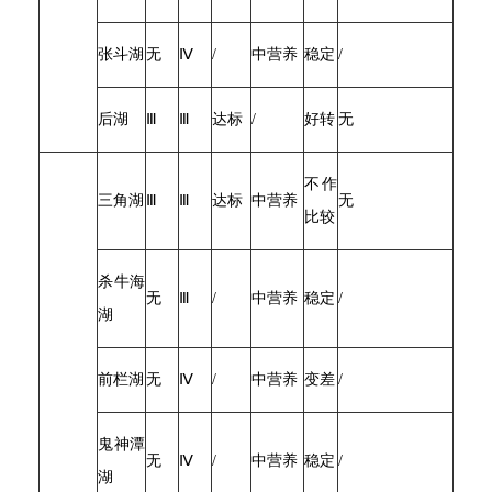
张斗湖
无
Ⅳ
/
中营养
稳定
/
后湖
Ⅲ
Ⅲ
达标
/
好转
无
不作
三角湖
Ⅲ
Ⅲ
达标
中营养
无
比较
杀牛海
无
Ⅲ
/
中营养
稳定
/
湖
前栏湖
无
Ⅳ
/
中营养
变差
/
鬼神潭
无
Ⅳ
/
中营养
稳定
/
湖