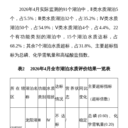
2026年4月实际监测的91个湖泊中，Ⅱ类水质湖泊5
个，占5.5%；Ⅲ类水质湖泊32个，占35.2%；Ⅳ类水质
湖泊50个，占54.9%；Ⅴ类水质湖泊4个，占4.4%。22
个有功能类别的湖泊中，15个湖泊水质达标，占
68.2%；其余7个湖泊水质超标，占31.8%。主要超标指
标为总磷、化学需氧量和高锰酸盐指数。
表2 2026年4月全市湖泊水质评价结果一览表
达标
主要超标指标
所在辖
湖泊名
功能
水质
营养状
同比
区
称
类别
现状
态
变化
情况
（超标倍数）
不达
总磷(0.60)、化
龙阳湖
Ⅲ
Ⅳ
/
稳定
标
学需氧量(0.20)