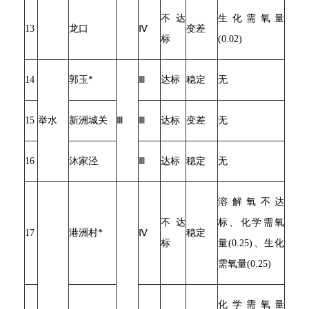
不达
生化需氧量
13
龙口
Ⅳ
变差
标
(0.02)
14
郭玉*
Ⅲ
达标
稳定
无
15
举水
新洲城关
Ⅲ
Ⅲ
达标
变差
无
16
沐家泾
Ⅲ
达标
稳定
无
溶解氧不达
不达
标、化学需氧
17
港洲村*
Ⅳ
稳定
标
量(0.25)、生化
需氧量(0.25)
化学需氧量