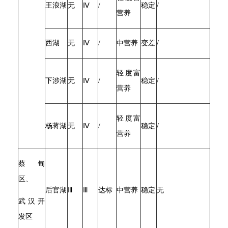
王浪湖
无
Ⅳ
/
稳定
/
营养
西湖
无
Ⅳ
/
中营养
变差
/
轻度富
下涉湖
无
Ⅳ
/
稳定
/
营养
轻度富
杨蒋湖
无
Ⅳ
/
稳定
/
营养
蔡甸
区、
后官湖
Ⅲ
Ⅲ
达标
中营养
稳定
无
武汉开
发区