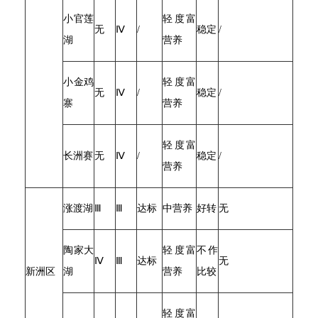
小官莲
轻度富
无
Ⅳ
/
稳定
/
湖
营养
小金鸡
轻度富
无
Ⅳ
/
稳定
/
寨
营养
轻度富
长洲赛
无
Ⅳ
/
稳定
/
营养
涨渡湖
Ⅲ
Ⅲ
达标
中营养
好转
无
陶家大
轻度富
不作
Ⅳ
Ⅲ
达标
无
新洲区
湖
营养
比较
轻度富