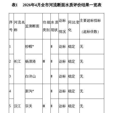
表1 2026年4月全市河流断面水质评价结果一览表
达标
主要超标指标
序
河流名
功能
水质
同比变
监测断面
号
称
类别
现状
化
情况
（超标倍数）
1
纱帽*
Ⅱ
达标
稳定
无
2
长江
杨泗港
Ⅲ
Ⅱ
达标
稳定
无
3
白浒山
Ⅱ
达标
稳定
无
4
新沟*
Ⅱ
达标
稳定
无
5
汉江
宗关
Ⅲ
Ⅱ
达标
稳定
无