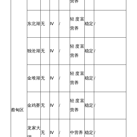
营养
轻度富
东北湖
无
Ⅳ
/
稳定
/
营养
轻度富
独沧湖
无
Ⅳ
/
稳定
/
营养
轻度富
金堆湖
无
Ⅳ
/
稳定
/
营养
轻度富
金鸡赛
无
Ⅳ
/
稳定
/
蔡甸区
营养
龙家大
无
Ⅳ
/
中营养
稳定
/