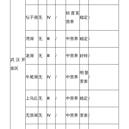
轻度富
坛子湖
无
Ⅳ
/
稳定
/
营养
湾湖
无
Ⅲ
/
中营养
稳定
/
龙湖
无
Ⅲ
/
中营养
好转
/
武汉开
发区
明显
牛尾湖
无
Ⅳ
/
中营养
/
变差
上乌丘
无
Ⅲ
/
中营养
稳定
/
无浪湖
无
Ⅳ
/
中营养
变差
/