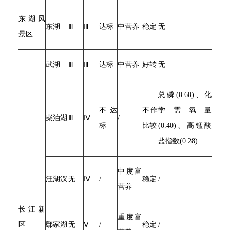
东湖风
东湖
Ⅲ
Ⅲ
达标
中营养
稳定
无
景区
武湖
Ⅲ
Ⅲ
达标
中营养
好转
无
总磷(0.60)、化
不达
不作
学需氧量
柴泊湖
Ⅲ
Ⅳ
/
标
比较
(0.40)、高锰酸
盐指数(0.28)
中度富
汪湖汊
无
Ⅳ
/
稳定
/
营养
长江新
重度富
区
鄢家湖
无
Ⅴ
/
稳定
/