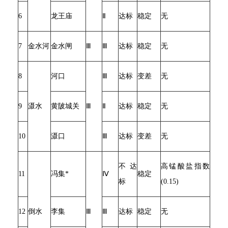
6
龙王庙
Ⅱ
达标
稳定
无
7
金水河
金水闸
Ⅲ
Ⅲ
达标
稳定
无
8
河口
Ⅲ
达标
变差
无
9
滠水
黄陂城关
Ⅲ
Ⅱ
达标
稳定
无
10
滠口
Ⅲ
达标
变差
无
不达
高锰酸盐指数
11
冯集*
Ⅳ
稳定
标
(0.15)
12
倒水
李集
Ⅲ
Ⅲ
达标
稳定
无