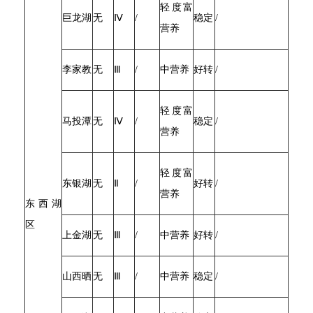
轻度富
巨龙湖
无
Ⅳ
/
稳定
/
营养
李家教
无
Ⅲ
/
中营养
好转
/
轻度富
马投潭
无
Ⅳ
/
稳定
/
营养
轻度富
东银湖
无
Ⅱ
/
好转
/
营养
东西湖
区
上金湖
无
Ⅲ
/
中营养
好转
/
山西晒
无
Ⅲ
/
中营养
稳定
/