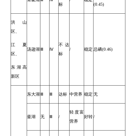
标
(0.45)
洪山
区、
江夏
不达
汤逊湖
Ⅲ
Ⅳ
/
稳定
总磷(0.46)
区、
标
东湖高
新区
东大湖
Ⅲ
Ⅲ
达标
中营养
稳定
无
轻度富
釜湖
无
Ⅲ
/
好转
/
营养