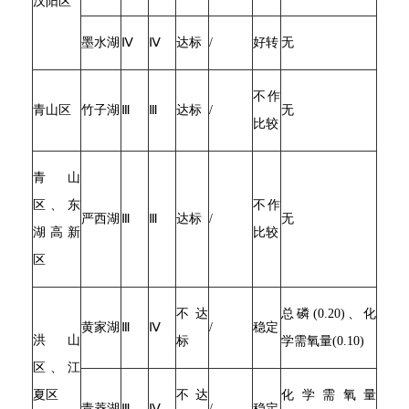
汉阳区
墨水湖
Ⅳ
Ⅳ
达标
/
好转
无
不作
青山区
竹子湖
Ⅲ
Ⅲ
达标
/
无
比较
青山
区、东
不作
严西湖
Ⅲ
Ⅲ
达标
/
无
湖高新
比较
区
不达
总磷(0.20)、化
黄家湖
Ⅲ
Ⅳ
/
稳定
洪山
标
学需氧量(0.10)
区、江
夏区
不达
化学需氧量
青菱湖
Ⅲ
Ⅳ
/
稳定