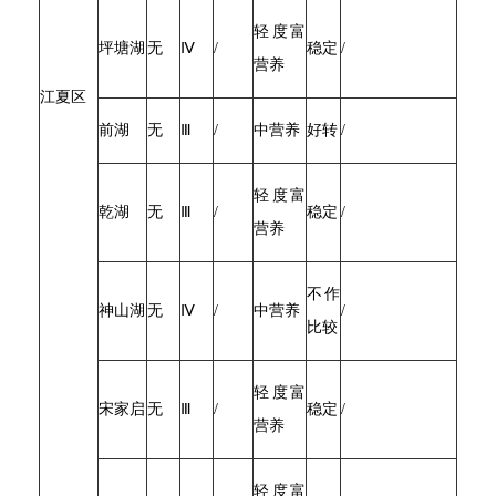
轻度富
坪塘湖
无
Ⅳ
/
稳定
/
营养
江夏区
前湖
无
Ⅲ
/
中营养
好转
/
轻度富
乾湖
无
Ⅲ
/
稳定
/
营养
不作
神山湖
无
Ⅳ
/
中营养
/
比较
轻度富
宋家启
无
Ⅲ
/
稳定
/
营养
轻度富