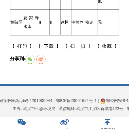
数）
夏家寺
黄陂区
Ⅱ
Ⅱ
达标
中营养
稳定
无
水库
【 打印 】
【 下载 】
【 扫一扫 】
【 收藏 】
分享到:
政府网站标识码:4201000044 | 鄂ICP备20001621号-1 |
鄂公网安备420
主办: 武汉市生态环境局 | 通信地址:武汉市江汉区新华路422号 | 邮编