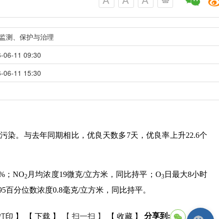
监测、保护与治理
-06-11 09:30
-06-11 15:30
轻度污染。与去年同期相比，优良天数多7天，优良率上升22.6个
5%；NO
月均浓度19微克/立方米，同比持平；O
日最大8小时
2
3
95百分位数浓度0.8毫克/立方米，同比持平。
分享到:
打印 】
【 下载 】
【 扫一扫 】
【 收藏 】