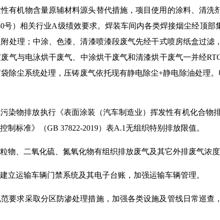
发性有机物含量原辅材料源头替代措施，项目使用的涂料、清洗
340号）相关行业A级绩效要求。焊装车间内各类焊接烟尘经顶
吸附处理；中涂、色漆、清漆喷漆段废气先经干式喷房纸盒过滤
废气与电泳烘干废气、中涂烘干废气和清漆烘干废气一并经RT
袋除尘系统处理，压铸废气依托现有静电除尘+静电除油处理。
物排放执行《表面涂装（汽车制造业）挥发性有机化合物排放标准》
准》（GB 37822-2019）表A.1无组织特别排放限值。
粒物、二氧化硫、氮氧化物有组织排放废气及其它外排废气浓度
建立运输车辆门禁系统及其电子台账，加强运输车辆管理。
规范要求采取分区防渗处理措施，加强各类设施及管线日常巡查