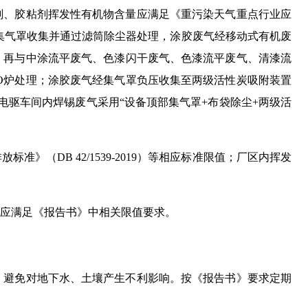
剂、胶粘剂挥发性有机物含量应满足《重污染天气重点行业应
部集气罩收集并通过滤筒除尘器处理，涂胶废气经移动式有机废
，再与中涂流平废气、色漆闪干废气、色漆流平废气、清漆流
O炉处理；涂胶废气经集气罩负压收集至两级活性炭吸附装置
电驱车间内焊锡废气采用“设备顶部集气罩+布袋除尘+两级活
（DB 42/1539-2019）等相应标准限值；厂区内挥发
应满足《报告书》中相关限值要求。
，避免对地下水、土壤产生不利影响。按《报告书》要求定期