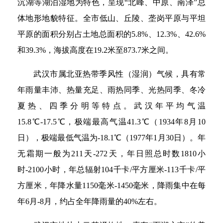
沉湖等湖泊湿地为特色，呈现“北峰、中原、南泽”总
体地形地貌特征。全市低山、丘陵、垄岗平原与平坦
平原的面积分别占土地总面积的5.8%、12.3%、42.6%
和39.3%，海拔高度在19.2米至873.7米之间。
武汉市属北亚热带季风性（湿润）气候，具有常
年雨量丰沛、热量充足、雨热同季、光热同季、冬冷
夏热、四季分明等特点。武汉年平均气温
15.8℃-17.5℃，极端最高气温41.3℃（1934年8月10
日），极端最低气温为-18.1℃（1977年1月30日）。年
无霜期一般为211天-272天，年日照总时数1810小
时-2100小时，年总辐射104千卡/平方厘米-113千卡/平
方厘米，年降水量1150毫米-1450毫米，降雨集中在每
年6月-8月，约占全年降雨量的40%左右。