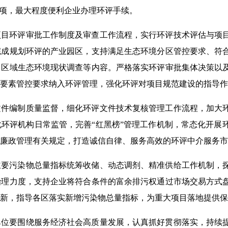
事项，最大程度便利企业办理环评手续。
项目环评审批工作制度及审查工作流程，实行环评技术评估与项
完成规划环评的产业园区，支持满足生态环境分区管控要求、符
、区域生态环境现状调查等内容。严格落实环评审批集体决策以
要素管控要求纳入环评管理，强化环评对项目规范建设的指导作
文件编制质量监督，细化环评文件技术复核管理工作流程，加大
环评机构日常监管，完善“红黑榜”管理工作机制，常态化开展
廉政管理有关规定，打造诚信自律、服务高效的环评中介服务市
主要污染物总量指标统筹收储、动态调剂、精准供给工作机制，
治理力度，支持企业将符合条件的富余排污权通过市场交易方式
新，指导各区落实新增污染物总量指标，为重大项目落地提供保
单位要围绕服务经济社会高质量发展，认真抓好贯彻落实，持续