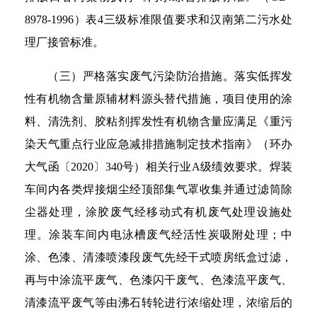
8978-1996）表4三级标准限值要求和汉南第二污水处
理厂接管标准。
（三）严格落实废气污染防治措施。落实低挥发
性有机物含量原辅材料源头替代措施，项目使用的涂
料、清洗剂、胶粘剂挥发性有机物含量应满足《重污
染天气重点行业应急减排措施制定技术指南》（环办
大气函〔2020〕340号）相关行业A级绩效要求。焊装
车间内各类焊接烟尘经顶部集气罩收集并通过滤筒除
尘器处理，涂胶废气经移动式有机废气处理设施处
理。涂装车间内电泳槽废气经活性炭吸附处理；中
涂、色漆、清漆喷漆段废气先经干式喷房纸盒过滤，
再与中涂流平废气、色漆闪干废气、色漆流平废气、
清漆流平废气等由沸石转轮进行浓缩处理，浓缩后的