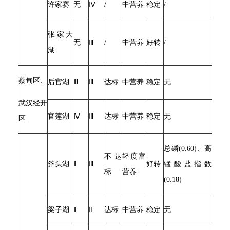
许家赛
无
Ⅳ
/
中营养
稳定
/
张家大
无
Ⅲ
/
中营养
好转
/
湖
蔡甸区、
后官湖
Ⅲ
Ⅲ
达标
中营养
稳定
无
武汉经开
官莲湖
Ⅳ
Ⅲ
达标
中营养
稳定
无
区
总磷(0.60)、高
不达
轻度富
斧头湖
Ⅱ
Ⅲ
好转
锰酸盐指数
标
营养
(0.18)
梁子湖
Ⅱ
Ⅱ
达标
中营养
稳定
无