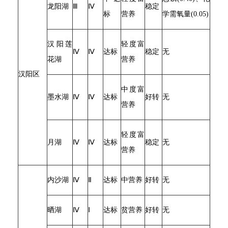
龙阳湖
Ⅲ
Ⅳ
稳定
标
营养
学需氧量(0.05)
汉阳莲
轻度富
Ⅳ
Ⅳ
达标
稳定
无
花湖
营养
汉阳区
中度富
墨水湖
Ⅳ
Ⅳ
达标
好转
无
营养
轻度富
月湖
Ⅳ
Ⅳ
达标
稳定
无
营养
内沙湖
Ⅳ
Ⅱ
达标
中营养
好转
无
晒湖
Ⅳ
Ⅰ
达标
贫营养
好转
无