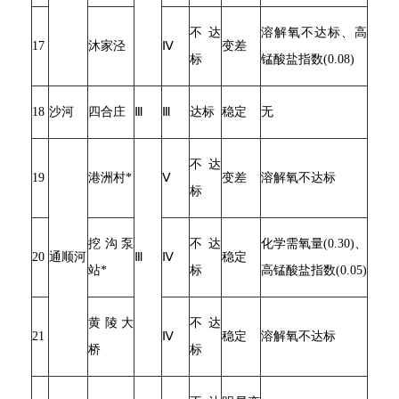
不达
溶解氧不达标、高
17
沐家泾
Ⅳ
变差
标
锰酸盐指数(0.08)
18
沙河
四合庄
Ⅲ
Ⅲ
达标
稳定
无
不达
19
港洲村*
Ⅴ
变差
溶解氧不达标
标
挖沟泵
不达
化学需氧量(0.30)、
20
通顺河
Ⅲ
Ⅳ
稳定
站*
标
高锰酸盐指数(0.05)
黄陵大
不达
21
Ⅳ
稳定
溶解氧不达标
桥
标