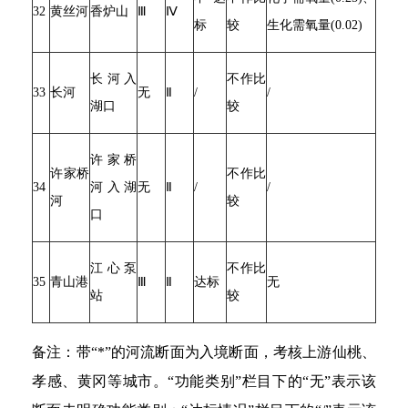
32
黄丝河
香炉山
Ⅲ
Ⅳ
标
较
生化需氧量(0.02)
长河入
不作比
33
长河
无
Ⅱ
/
/
湖口
较
许家桥
许家桥
不作比
34
河入湖
无
Ⅱ
/
/
河
较
口
江心泵
不作比
35
青山港
Ⅲ
Ⅱ
达标
无
站
较
备注：带“*”的河流断面为入境断面，考核上游仙桃、
孝感、黄冈等城市。“功能类别”栏目下的“无”表示该