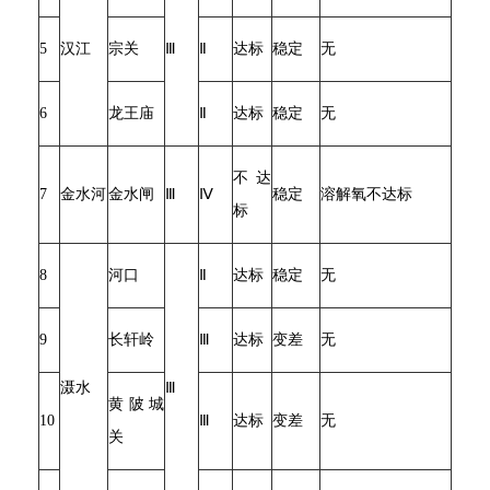
5
汉江
宗关
Ⅲ
Ⅱ
达标
稳定
无
6
龙王庙
Ⅱ
达标
稳定
无
不达
7
金水河
金水闸
Ⅲ
Ⅳ
稳定
溶解氧不达标
标
8
河口
Ⅱ
达标
稳定
无
9
长轩岭
Ⅲ
达标
变差
无
滠水
Ⅲ
黄陂城
10
Ⅲ
达标
变差
无
关