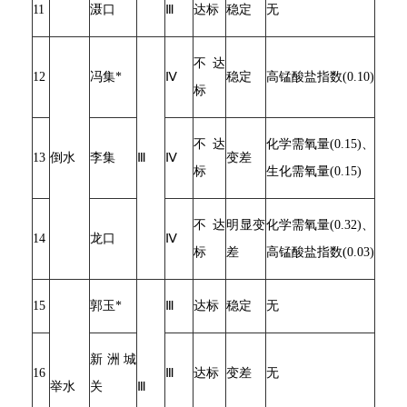
11
滠口
Ⅲ
达标
稳定
无
不达
12
冯集*
Ⅳ
稳定
高锰酸盐指数(0.10)
标
不达
化学需氧量(0.15)、
13
倒水
李集
Ⅲ
Ⅳ
变差
标
生化需氧量(0.15)
不达
明显变
化学需氧量(0.32)、
14
龙口
Ⅳ
标
差
高锰酸盐指数(0.03)
15
郭玉*
Ⅲ
达标
稳定
无
新洲城
16
Ⅲ
达标
变差
无
举水
关
Ⅲ