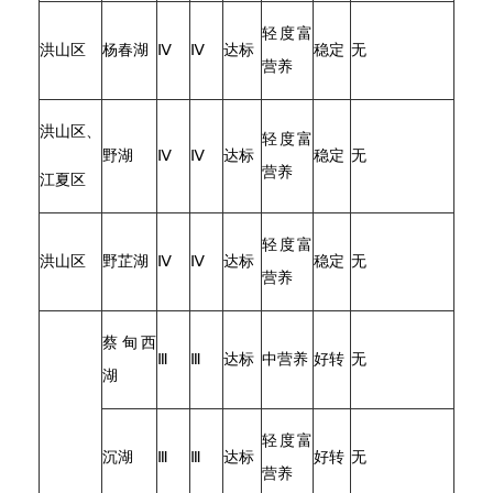
轻度富
洪山区
杨春湖
Ⅳ
Ⅳ
达标
稳定
无
营养
洪山区、
轻度富
野湖
Ⅳ
Ⅳ
达标
稳定
无
营养
江夏区
轻度富
洪山区
野芷湖
Ⅳ
Ⅳ
达标
稳定
无
营养
蔡甸西
Ⅲ
Ⅲ
达标
中营养
好转
无
湖
轻度富
沉湖
Ⅲ
Ⅲ
达标
好转
无
营养