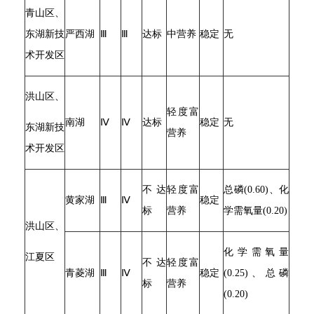
青山区、
东湖新技
严西湖
Ⅲ
Ⅲ
达标
中营养
稳定
无
术开发区
洪山区、
轻度富
南湖
Ⅳ
Ⅳ
达标
稳定
无
东湖新技
营养
术开发区
不达
轻度富
总磷(0.60)、化
黄家湖
Ⅲ
Ⅳ
稳定
标
营养
学需氧量(0.20)
洪山区、
化学需氧量
江夏区
不达
轻度富
青菱湖
Ⅲ
Ⅳ
稳定
(0.25)、总磷
标
营养
(0.20)