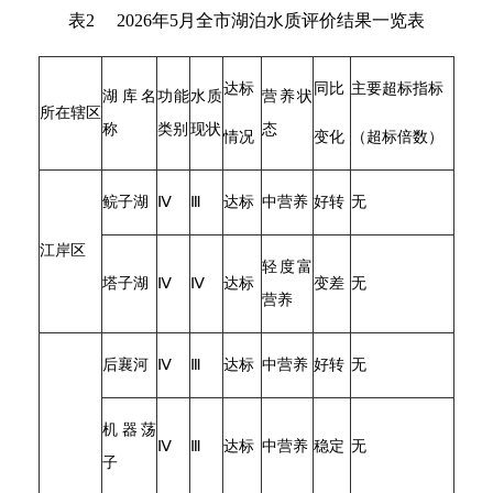
表2 2026年5月全市湖泊水质评价结果一览表
达标
同比
主要超标指标
湖库名
功能
水质
营养状
所在辖区
称
类别
现状
态
情况
变化
（超标倍数）
鲩子湖
Ⅳ
Ⅲ
达标
中营养
好转
无
江岸区
轻度富
塔子湖
Ⅳ
Ⅳ
达标
变差
无
营养
后襄河
Ⅳ
Ⅲ
达标
中营养
好转
无
机器荡
Ⅳ
Ⅲ
达标
中营养
稳定
无
子