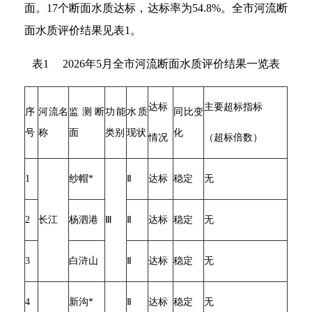
面。17个断面水质达标，达标率为54.8%。全市河流断
面水质评价结果见表1。
表1 2026年5月全市河流断面水质评价结果一览表
达标
主要超标指标
序
河流名
监测断
功能
水质
同比变
号
称
面
类别
现状
化
情况
（超标倍数）
1
纱帽*
Ⅱ
达标
稳定
无
2
长江
杨泗港
Ⅲ
Ⅱ
达标
稳定
无
3
白浒山
Ⅱ
达标
稳定
无
4
新沟*
Ⅱ
达标
稳定
无