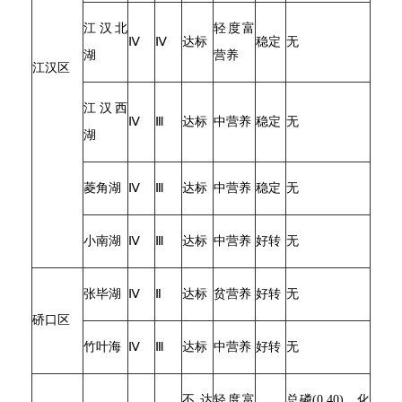
江汉北
轻度富
Ⅳ
Ⅳ
达标
稳定
无
湖
营养
江汉区
江汉西
Ⅳ
Ⅲ
达标
中营养
稳定
无
湖
菱角湖
Ⅳ
Ⅲ
达标
中营养
稳定
无
小南湖
Ⅳ
Ⅲ
达标
中营养
好转
无
张毕湖
Ⅳ
Ⅱ
达标
贫营养
好转
无
硚口区
竹叶海
Ⅳ
Ⅲ
达标
中营养
好转
无
不达
轻度富
总磷(0.40)、化