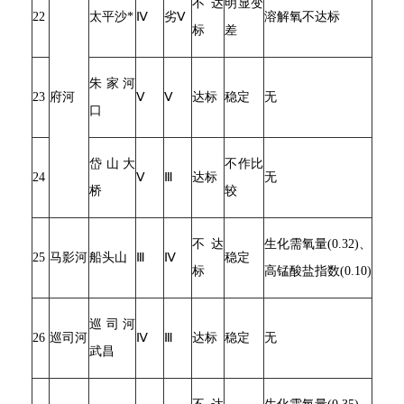
不达
明显变
22
太平沙*
Ⅳ
劣Ⅴ
溶解氧不达标
标
差
朱家河
23
府河
Ⅴ
Ⅴ
达标
稳定
无
口
岱山大
不作比
24
Ⅴ
Ⅲ
达标
无
桥
较
不达
生化需氧量(0.32)、
25
马影河
船头山
Ⅲ
Ⅳ
稳定
标
高锰酸盐指数(0.10)
巡司河
26
巡司河
Ⅳ
Ⅲ
达标
稳定
无
武昌