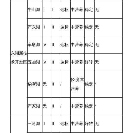
牛山湖
Ⅱ
Ⅱ
达标
中营养
稳定
无
严东湖
Ⅲ
Ⅲ
达标
中营养
稳定
无
车墩湖
Ⅳ
Ⅲ
达标
中营养
稳定
无
东湖新技
术开发区
五加湖
Ⅳ
Ⅲ
达标
中营养
好转
无
轻度富
豹澥湖
无
Ⅲ
/
稳定
/
营养
严家湖
无
Ⅲ
/
中营养
稳定
/
三角湖
Ⅲ
Ⅲ
达标
中营养
好转
无