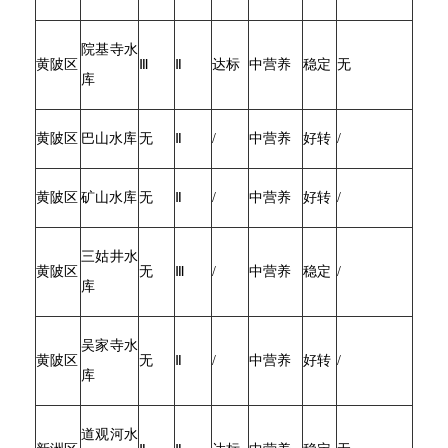
院基寺水
黄陂区
Ⅲ
Ⅱ
达标
中营养
稳定
无
库
黄陂区
巴山水库
无
Ⅱ
/
中营养
好转
/
黄陂区
矿山水库
无
Ⅱ
/
中营养
好转
/
三姑井水
黄陂区
无
Ⅲ
/
中营养
稳定
/
库
吴家寺水
黄陂区
无
Ⅱ
/
中营养
好转
/
库
道观河水