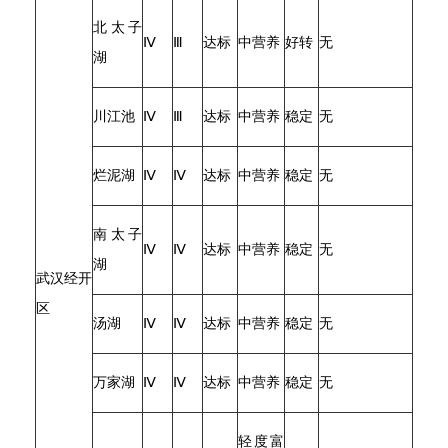
北太子
Ⅳ
Ⅲ
达标
中营养
好转
无
湖
川江池
Ⅳ
Ⅲ
达标
中营养
稳定
无
烂泥湖
Ⅳ
Ⅳ
达标
中营养
稳定
无
南太子
Ⅳ
Ⅳ
达标
中营养
稳定
无
湖
武汉经开
区
汤湖
Ⅳ
Ⅳ
达标
中营养
稳定
无
万家湖
Ⅳ
Ⅳ
达标
中营养
稳定
无
轻度富