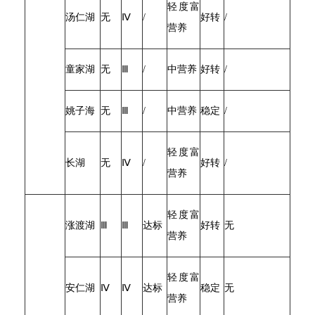
轻度富
汤仁湖
无
Ⅳ
/
好转
/
营养
童家湖
无
Ⅲ
/
中营养
好转
/
姚子海
无
Ⅲ
/
中营养
稳定
/
轻度富
长湖
无
Ⅳ
/
好转
/
营养
轻度富
涨渡湖
Ⅲ
Ⅲ
达标
好转
无
营养
轻度富
安仁湖
Ⅳ
Ⅳ
达标
稳定
无
营养