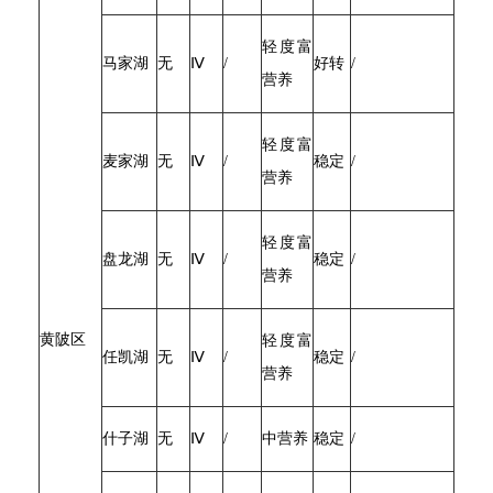
轻度富
马家湖
无
Ⅳ
/
好转
/
营养
轻度富
麦家湖
无
Ⅳ
/
稳定
/
营养
轻度富
盘龙湖
无
Ⅳ
/
稳定
/
营养
黄陂区
轻度富
任凯湖
无
Ⅳ
/
稳定
/
营养
什子湖
无
Ⅳ
/
中营养
稳定
/