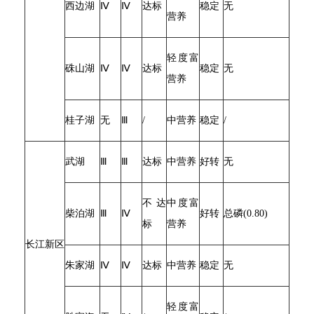
西边湖
Ⅳ
Ⅳ
达标
稳定
无
营养
轻度富
硃山湖
Ⅳ
Ⅳ
达标
稳定
无
营养
桂子湖
无
Ⅲ
/
中营养
稳定
/
武湖
Ⅲ
Ⅲ
达标
中营养
好转
无
不达
中度富
柴泊湖
Ⅲ
Ⅳ
好转
总磷(0.80)
标
营养
长江新区
朱家湖
Ⅳ
Ⅳ
达标
中营养
稳定
无
轻度富