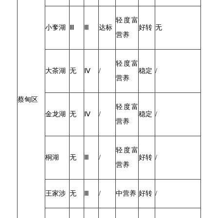
轻度富
小奓湖
Ⅲ
Ⅲ
达标
好转
无
营养
轻度富
大茶湖
无
Ⅳ
/
稳定
/
营养
蔡甸区
轻度富
金龙湖
无
Ⅳ
/
稳定
/
营养
轻度富
桐湖
无
Ⅲ
/
好转
/
营养
王家涉
无
Ⅲ
/
中营养
好转
/