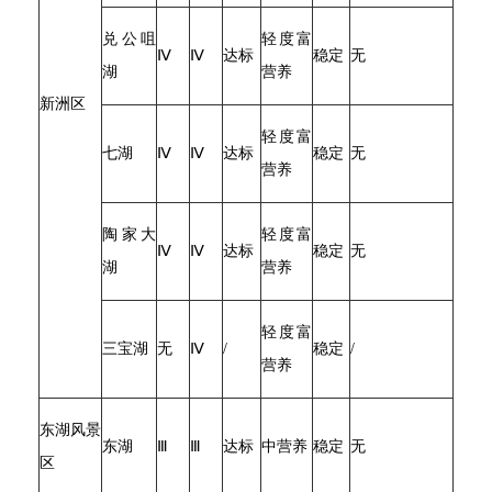
兑公咀
轻度富
Ⅳ
Ⅳ
达标
稳定
无
湖
营养
新洲区
轻度富
七湖
Ⅳ
Ⅳ
达标
稳定
无
营养
陶家大
轻度富
Ⅳ
Ⅳ
达标
稳定
无
湖
营养
轻度富
三宝湖
无
Ⅳ
/
稳定
/
营养
东湖风景
东湖
Ⅲ
Ⅲ
达标
中营养
稳定
无
区