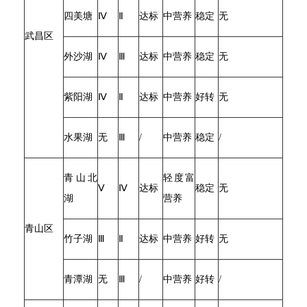
四美塘
Ⅳ
Ⅱ
达标
中营养
稳定
无
武昌区
外沙湖
Ⅳ
Ⅲ
达标
中营养
稳定
无
紫阳湖
Ⅳ
Ⅱ
达标
中营养
好转
无
水果湖
无
Ⅲ
/
中营养
稳定
/
青山北
轻度富
Ⅴ
Ⅳ
达标
稳定
无
湖
营养
青山区
竹子湖
Ⅲ
Ⅱ
达标
中营养
好转
无
青潭湖
无
Ⅲ
/
中营养
好转
/