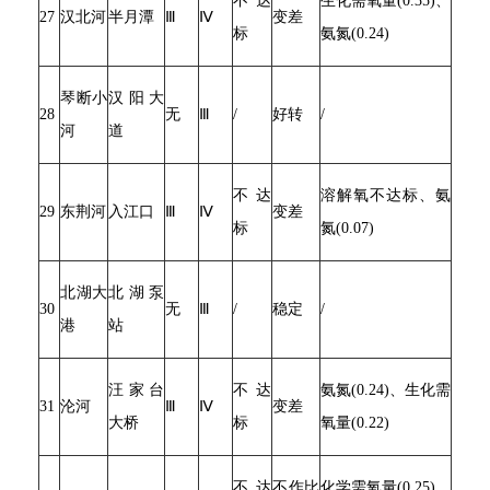
不达
生化需氧量(0.35)、
27
汉北河
半月潭
Ⅲ
Ⅳ
变差
标
氨氮(0.24)
琴断小
汉阳大
28
无
Ⅲ
/
好转
/
河
道
不达
溶解氧不达标、氨
29
东荆河
入江口
Ⅲ
Ⅳ
变差
标
氮(0.07)
北湖大
北湖泵
30
无
Ⅲ
/
稳定
/
港
站
汪家台
不达
氨氮(0.24)、生化需
31
沦河
Ⅲ
Ⅳ
变差
大桥
标
氧量(0.22)
不达
不作比
化学需氧量(0.25)、