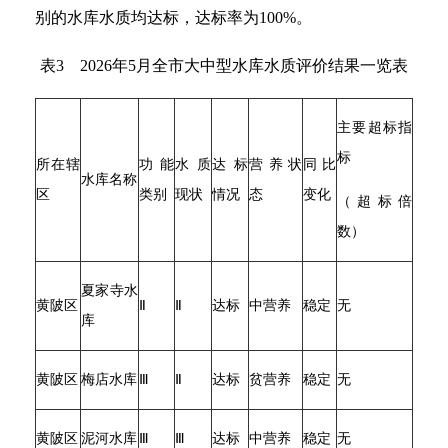
别的水库水质均达标，达标率为100%。
表3 2026年5月全市大中型水库水质评价结果一览表
主要超标指
标
所在辖
功能
水质
达标
营养状
同比
水库名称
区
类别
现状
情况
态
变化
（超标倍
数）
夏家寺水
黄陂区
Ⅱ
Ⅱ
达标
中营养
稳定
无
库
黄陂区
梅店水库
Ⅲ
Ⅱ
达标
贫营养
稳定
无
黄陂区
泥河水库
Ⅲ
Ⅲ
达标
中营养
稳定
无