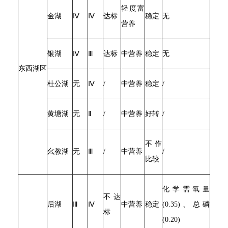
轻度富
金湖
Ⅳ
Ⅳ
达标
稳定
无
营养
银湖
Ⅳ
Ⅲ
达标
中营养
稳定
无
东西湖区
杜公湖
无
Ⅳ
/
中营养
稳定
/
黄塘湖
无
Ⅱ
/
中营养
好转
/
不作
幺教湖
无
Ⅲ
/
中营养
/
比较
化学需氧量
不达
后湖
Ⅲ
Ⅳ
中营养
稳定
(0.35)、总磷
标
(0.20)