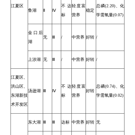
江夏区
不达
轻度富
总磷(2.20)、化
鲁湖
Ⅱ
Ⅳ
稳定
标
营养
学需氧量(0.07)
金口后
无
Ⅲ
/
中营养
好转
/
湖
上涉湖
无
Ⅲ
/
中营养
好转
/
江夏区、
洪山区、
不达
轻度富
总磷(0.74)、化
汤逊湖
Ⅲ
Ⅳ
好转
东湖新技
标
营养
学需氧量(0.02)
术开发区
东大湖
Ⅲ
Ⅲ
达标
中营养
好转
无