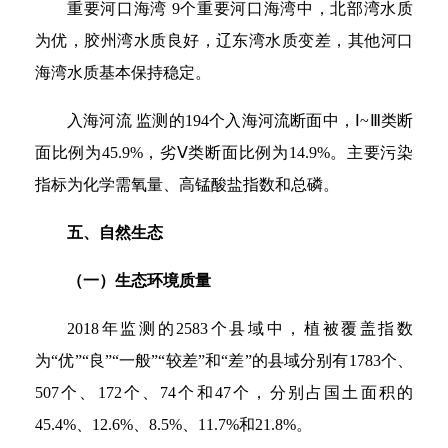
重要河口海湾 9个重要河口海湾中，北部湾水质
为优，胶州湾水质良好，辽东湾水质变差，其他河口
海湾水质基本保持稳定。
入海河流 监测的194个入海河流断面中，Ⅰ~Ⅲ类断
面比例为45.9%，劣Ⅴ类断面比例为14.9%。主要污染
指标为化学需氧量、高锰酸盐指数和总磷。
五、自然生态
（一）生态环境质量
2018年监测的2583个县域中，植被覆盖指数
为“优”“良”“一般”“较差”和“差”的县域分别有1783个、
507个、172个、74个和47个，分别占国土面积的
45.4%、12.6%、8.5%、11.7%和21.8%。