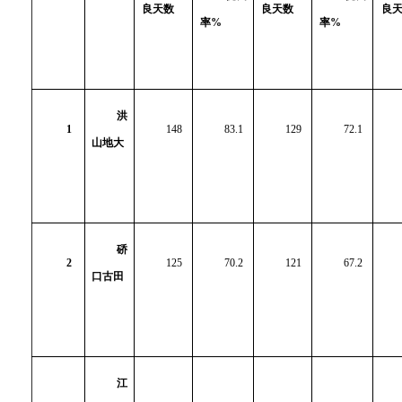
良天数
良天数
良
率%
率%
洪
1
148
83.1
129
72.1
山地大
硚
2
125
70.2
121
67.2
口古田
江