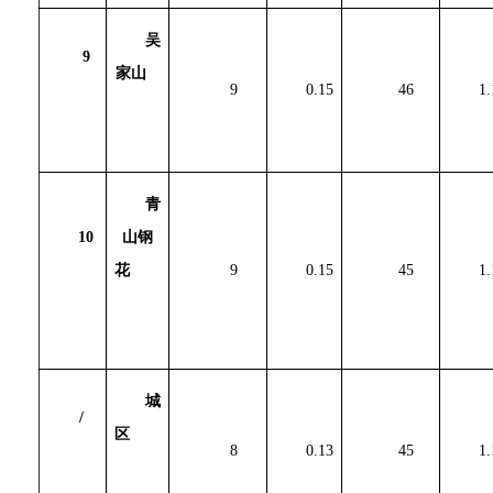
吴
9
家山
9
0.15
46
1.
青
10
山钢
花
9
0.15
45
1.
城
/
区
8
0.13
45
1.