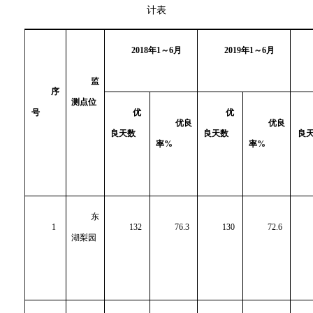
计表
2018
年1～6月
2019
年1～6月
监
序
测点位
号
优
优
优良
优良
良天数
良天数
良
率%
率%
东
1
132
76.3
130
72.6
湖梨园