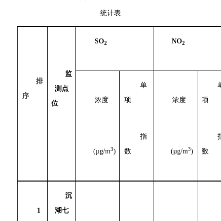
统计表
SO
NO
2
2
监
排
单
测点
序
浓度
项
浓度
项
位
指
3
3
(µg/m
)
数
(µg/m
)
数
沉
1
湖七