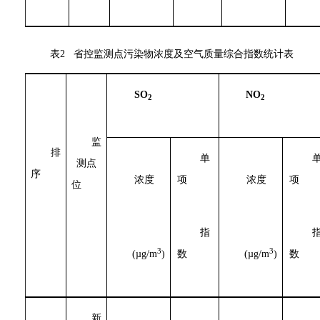
表2 省控监测点污染物浓度及空气质量综合指数统计表
SO
NO
2
2
监
排
单
测点
序
浓度
项
浓度
项
位
指
3
3
(µg/m
)
数
(µg/m
)
数
新