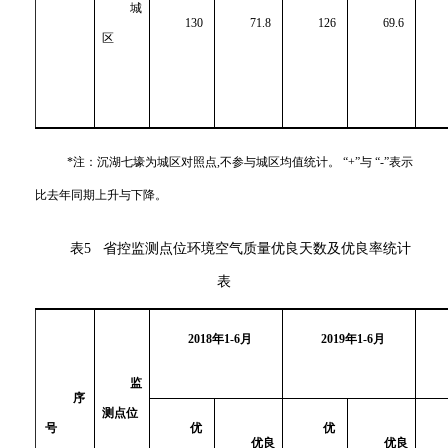
城
130
71.8
126
69.6
区
*
注：沉湖七壕为城区对照点,不参与城区均值统计。
“
+
”
与
“
-
”
表示
比去年同期上升与下降。
表5 省控监测点位环境空气质量优良天数及优良率统计
表
2018
年1-6月
2019
年1-6月
监
序
测点位
号
优
优
优良
优良