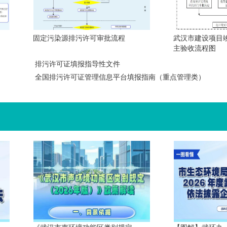
固定污染源排污许可审批流程
武汉市建设项目
主验收流程图
排污许可证填报指导性文件
全国排污许可证管理信息平台填报指南（重点管理类）
《武汉市声环境功能区类别规定
【图解】武环办〔2