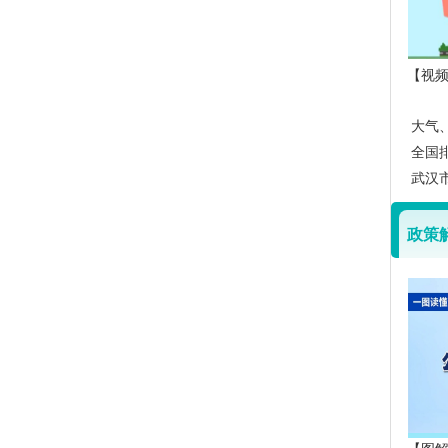
【视
大气
全国
武汉
政策
【图解