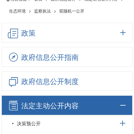
生态环境
>
监察执法
>
双随机一公开
政策
政府信息公开指南
政府信息公开制度
法定主动公开内容
决策预公开