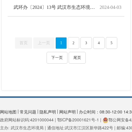
武环办〔2024〕13号 武汉市生态环境局办公室关于做好2024年度 “双随机、一公开”工作的通知
2024-04-03
首页
上一页
1
2
3
4
5
下一页
尾页
网站地图
常见问题
隐私声明
网站声明
办公时间：08:30-12:00 14:30
政府网站标识码:4201000044 | 鄂ICP备20001621号-1 |
鄂公网安备420
主办: 武汉市生态环境局 | 通信地址:武汉市江汉区新华路422号 | 邮编:430