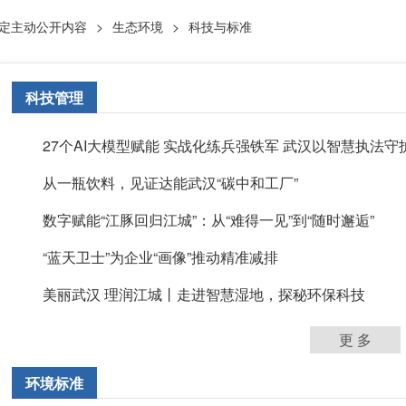
定主动公开内容
>
生态环境
>
科技与标准
科技管理
27个AI大模型赋能 实战化练兵强铁军 武汉以智慧执法守护江
从一瓶饮料，见证达能武汉“碳中和工厂”
数字赋能“江豚回归江城”：从“难得一见”到“随时邂逅”
“蓝天卫士”为企业“画像”推动精准减排
美丽武汉 理润江城丨走进智慧湿地，探秘环保科技
更 多
环境标准