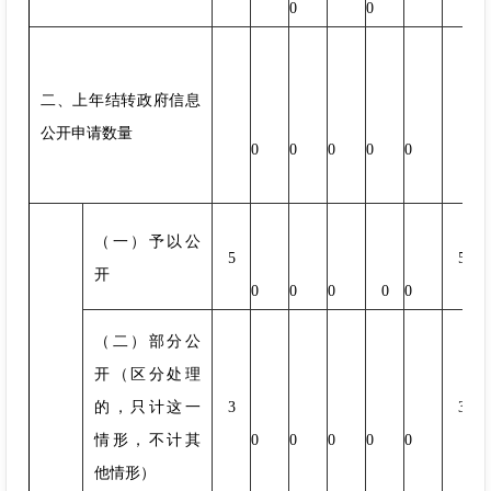
0
0
二、上年结转政府信息
0
公开申请数量
0
0
0
0
0
（一）予以公
5
5
开
0
0
0
0
0
（二）部分公
开（区分处理
的，只计这一
3
3
情形，不计其
0
0
0
0
0
他情形）