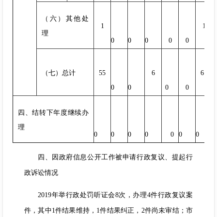
（六）其他处
1
1
理
0
0
0
0
0
（七）总计
55
6
61
0
0
0
0
四、结转下年度继续办
理
0
0
0
0
0
0
0
四、因政府信息公开工作被申请行政复议、提起行
政诉讼情况
2019年举行政处罚听证会8次，办理4件行政复议案
件，其中1件结果维持，1件结果纠正，2件尚未审结；市