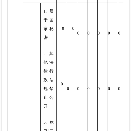
1.属
于国
0
0
家秘
0
0
0
0
0
密
2.其
他法
律行
政法
0
规禁
0
0
0
0
0
0
止公
开
3.危