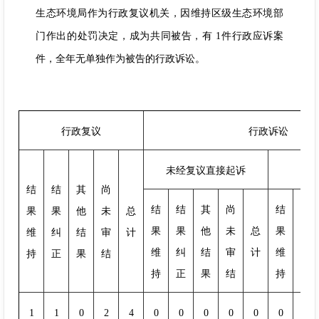
生态环境局作为行政复议机关，因维持区级生态环境部
门作出的处罚决定，成为共同被告，有 1件行政应诉案
件，全年无单独作为被告的行政诉讼。
行政复议
行政诉讼
未经复议直接起诉
复
结
结
其
尚
结
结
其
尚
结
结
果
果
他
未
总
果
果
他
未
总
果
果
维
纠
结
审
计
维
纠
结
审
计
维
纠
持
正
果
结
持
正
果
结
持
正
1
1
0
2
4
0
0
0
0
0
0
0