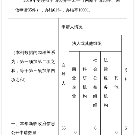
2019年受理依申请公开件61件（网站申请26件、来
信申请35件），办结61件，办结率100%。
申请人情况
法人或其他组织
（本列数据的勾稽关系
社
法
为：第一项加第二项之
自
商
科
会
律
总
和，等于第三项加第四
然
业
研
公
服
其
计
项之和）
人
企
机
益
务
他
业
构
组
机
织
构
一、本年新收政府信息
55
6
61
0
0
公开申请数量