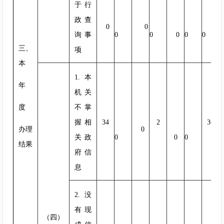
于行
政查
0
0
询事
0
0
0
0
0
三、
项
本
1.本
年
机关
度
不掌
握相
34
2
36
办理
0
关政
0
0
0
结果
府信
息
2.没
有现
（四）