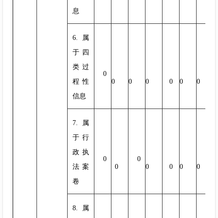
息
6.属
于四
类过
0
程性
0
0
0
0
0
0
信息
7.属
于行
政执
0
0
法案
0
0
0
0
0
卷
8.属