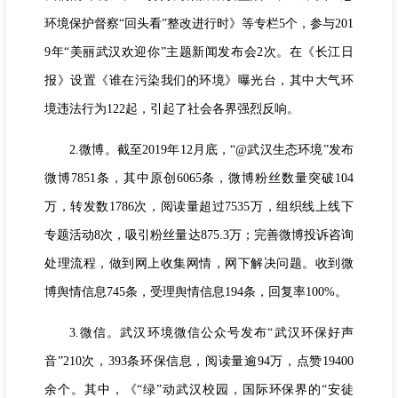
环境保护督察“回头看”整改进行时》等专栏5个，参与201
9年“美丽武汉欢迎你”主题新闻发布会2次。在《长江日
报》设置《谁在污染我们的环境》曝光台，其中大气环
境违法行为122起，引起了社会各界强烈反响。
2.微博。截至2019年12月底，“@武汉生态环境”发布
微博7851条，其中原创6065条，微博粉丝数量突破104
万，转发数1786次，阅读量超过7535万，组织线上线下
专题活动8次，吸引粉丝量达875.3万；完善微博投诉咨询
处理流程，做到网上收集网情，网下解决问题。收到微
博舆情信息745条，受理舆情信息194条，回复率100%。
3.微信。武汉环境微信公众号发布“武汉环保好声
音”210次，393条环保信息，阅读量逾94万，点赞19400
余个。其中，《“绿”动武汉校园，国际环保界的“安徒