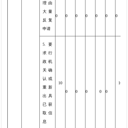
理由
大量
0
0
0
0
0
0
0
反复
申请
5.要
求行
政机
关确
认或
10
10
重新
0
0
0
0
0
出具
已获
取信
息