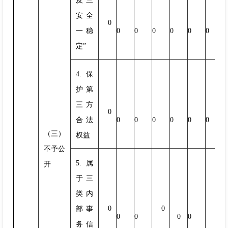
及“三
安全
0
一稳
0
0
0
0
0
0
定”
4.保
护第
三方
0
合法
0
0
0
0
0
0
（三）
权益
不予公
5.属
开
于三
类内
0
0
0
部事
0
0
0
0
务信