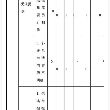
成信
无法提
息需
0
供
要另
0
0
0
0
0
0
行制
作
3.补
正后
申请
2
4
6
内容
0
0
0
0
仍不
明确
1.信
访举
报投