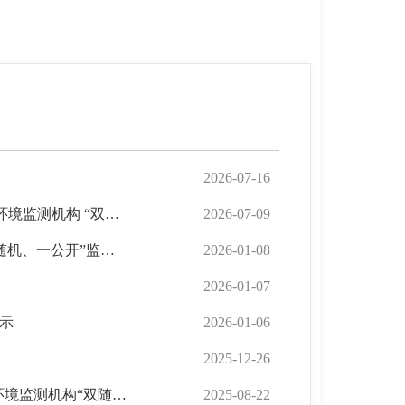
2026-07-16
市生态环境局 市市场监督管理局 关于2026年度武汉市生态环境监测机构 “双随机、一公开”...
2026-07-09
2025年度武汉市辖区工业园区水污染、船舶水污染项目“双随机、一公开”监督检查结果公示
2026-01-08
2026-01-07
公示
2026-01-06
2025-12-26
市生态环境局 市市场监督管理局关于2025年度武汉市生态环境监测机构“双随机、一公开”监督...
2025-08-22