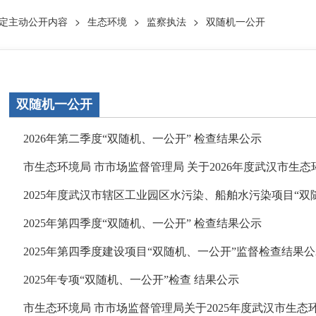
定主动公开内容
>
生态环境
>
监察执法
>
双随机一公开
双随机一公开
2026年第二季度“双随机、一公开” 检查结果公示
2025年第四季度“双随机、一公开” 检查结果公示
2025年第四季度建设项目“双随机、一公开”监督检查结果
2025年专项“双随机、一公开”检查 结果公示