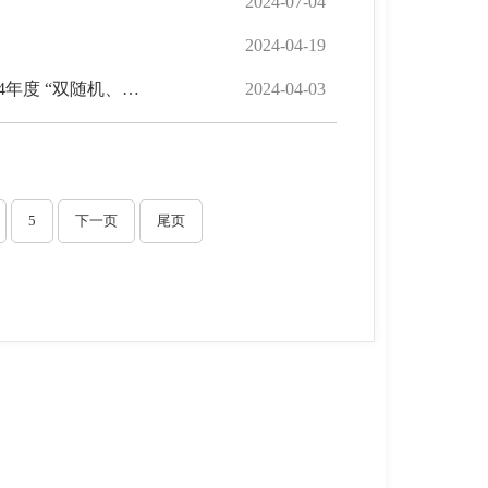
2024-07-04
2024-04-19
武环办〔2024〕13号 武汉市生态环境局办公室关于做好2024年度 “双随机、一公开”工作的通知
2024-04-03
5
下一页
尾页