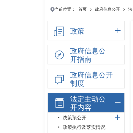
当前位置：
首页
>
政府信息公开
>
法
政策
政府信息公
开指南
政府信息公开
制度
法定主动公
开内容
决策预公开
政策执行及落实情况